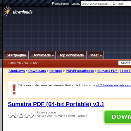
Registreren
|
Login:
Startpagina
Downloads
Top downloads
Meer
8/8/2026 2:34:56 AM
AfterDawn
>
Downloads
>
Desktop
>
PDF/EPub/eBooks
>
Sumatra PDF (64-bit P
Dit is een oude versie van deze software. Je kunt ook de
v3.2 (laatste stabiele vers
Sumatra PDF (64-bit Portable) v3.1
Open source
DOW
Vista / Win10 / Win7 / Win8 / WinXP