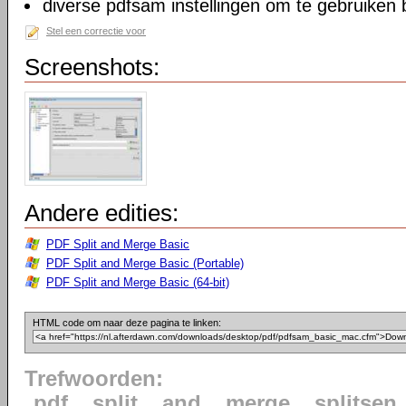
diverse pdfsam instellingen om te gebruiken b
Stel een correctie voor
Screenshots:
Andere edities:
PDF Split and Merge Basic
PDF Split and Merge Basic (Portable)
PDF Split and Merge Basic (64-bit)
HTML code om naar deze pagina te linken:
Trefwoorden:
pdf
split
and
merge
splitsen