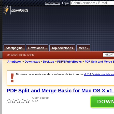
Registreren
|
Login:
Startpagina
Downloads
Top downloads
Meer
8/6/2026 10:46:12 PM
AfterDawn
>
Downloads
>
Desktop
>
PDF/EPub/eBooks
>
PDF Split and Merge B
Dit is een oude versie van deze software. Je kunt ook de
v2.2.4 (laatste stabiele ve
PDF Split and Merge Basic for Mac OS X v1.
Open source
DOW
OSX