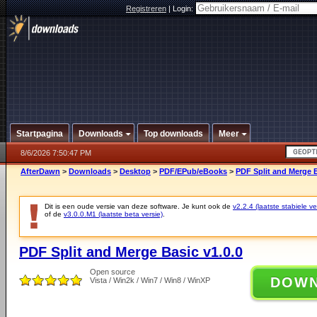
Registreren
|
Login:
Startpagina
Downloads
Top downloads
Meer
8/6/2026 7:50:47 PM
AfterDawn
>
Downloads
>
Desktop
>
PDF/EPub/eBooks
>
PDF Split and Merge B
Dit is een oude versie van deze software. Je kunt ook de
v2.2.4 (laatste stabiele ve
of de
v3.0.0.M1 (laatste beta versie)
.
PDF Split and Merge Basic v1.0.0
Open source
DOW
Vista / Win2k / Win7 / Win8 / WinXP