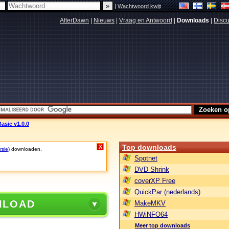
|
Wachtwoord kwijt
AfterDawn
|
Nieuws
|
Vraag en Antwoord
|
Downloads
|
Discu
asic v1.0.0
Top downloads
X
rsie)
downloaden.
Spotnet
DVD Shrink
coverXP Free
QuickPar (nederlands)
NLOAD
MakeMKV
HWiNFO64
Meer top downloads