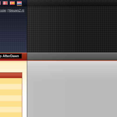
ssie
|
Nieuws2.nl