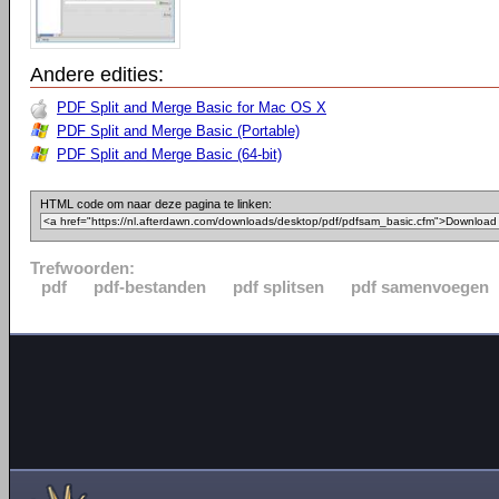
Andere edities:
PDF Split and Merge Basic for Mac OS X
PDF Split and Merge Basic (Portable)
PDF Split and Merge Basic (64-bit)
HTML code om naar deze pagina te linken:
Trefwoorden:
pdf
pdf-bestanden
pdf splitsen
pdf samenvoegen