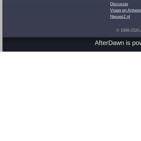
Discussie
Vraag en Antwoo
Nieuws2.nl
© 1999-2026
AfterDawn is p