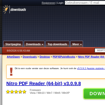
Registreren
|
Login:
Startpagina
Downloads
Top downloads
Meer
8/9/2026 6:56:43 AM
AfterDawn
>
Downloads
>
Desktop
>
PDF/EPub/eBooks
>
Nitro PDF Reader (64-b
Dit is een oude versie van deze software. Je kunt ook de
v5.5.9.2 (laatste stabiele 
Nitro PDF Reader (64-bit) v3.0.9.8
Freeware
DOW
Vista / Win10 / Win7 / Win8 / WinXP