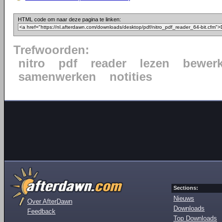
HTML code om naar deze pagina te linken:
Trefwoorden:
nitro
pdf
reader
lezen
bewer
samenwerken
notities
Sections:
Nieuws
Over AfterDawn
Downloads
Feedback
Top Downloads