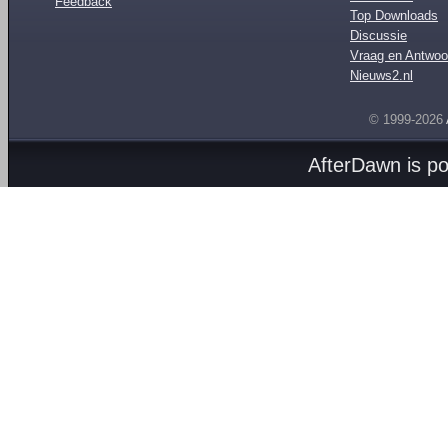
Feedback
Top Downloads
Discussie
Vraag en Antwoo
Nieuws2.nl
© 1999-2026
AfterDawn is p