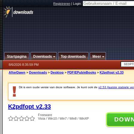
Registreren
|
Login:
Startpagina
Downloads
Top downloads
Meer
8/6/2026 8:35:59 PM
AfterDawn
>
Downloads
>
Desktop
>
PDF/EPub/eBooks
>
K2pdfopt v2.33
Dit is een oude versie van deze software. Je kunt ook de
v2.53 (laatste stabiele ver
K2pdfopt v2.33
Freeware
DOW
Vista / Win10 / Win7 / Win8 / WinXP