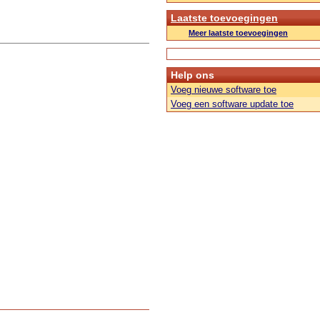
Laatste toevoegingen
Meer laatste toevoegingen
Help ons
Voeg nieuwe software toe
Voeg een software update toe