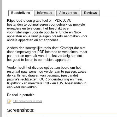
Beschrijving
Informatie
Alle versies
Reviews
K2pdfopt
is een gratis tool om PDF/DJVU
bestanden te optimaliseren voor gebruik op mobiele
e-readers en telefoons. Het beschikt over
voorinstellingen voor de populaire Kindle en Nook
apparaten en je kunt je eigen presets aanmaken voor
andere apparaten en smartphones.
Anders dan soortgelijke tools doet K2pdfopt dat niet
door simpelweg het PDF-bestand te verkleinen, maar
past het de opmaak van de tekst zodanig aan dat
het goed te lezen is op mobiele apparaten.
Verder heeft het diverse opties aan boord om het
resultaat naar wens nog verder aan te passen, zoals
de kantlijnen, draaien van pagina's, (gescande)
pagina's rechtzetten, OCR ondersteuning en meer.
K2pdfopt kan meerdere PDF- en DJVU-bestanden in
één keer verwerken.
De tool is portable.
Stel een correctie voor
Screenshots: