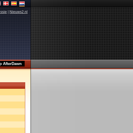
ssie
|
Nieuws2.nl