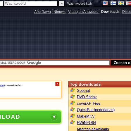
|
Wachtwoord kwijt
AfterDawn
|
Nieuws
|
Vraag en Antwoord
|
Downloads
|
Discu
Top downloads
X
sie)
downloaden.
Spotnet
DVD Shrink
coverXP Free
QuickPar (nederlands)
NLOAD
MakeMKV
HWiNFO64
Meer top downloads