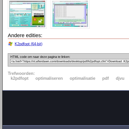
Andere edities:
K2pdfopt (64-bit)
HTML code om naar deze pagina te linken:
Trefwoorden:
k2pdfopt
optimaliseren
optimalisatie
pdf
djvu