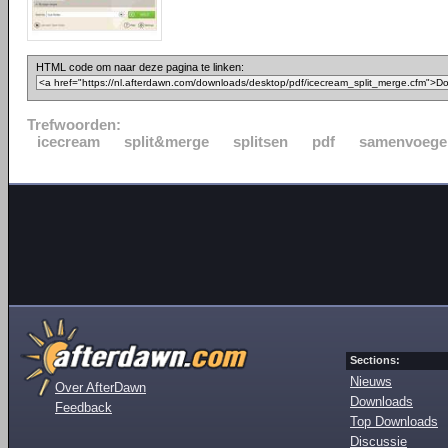
HTML code om naar deze pagina te linken:
Trefwoorden:
icecream
split&merge
splitsen
pdf
samenvoege
Sections:
Nieuws
Over AfterDawn
Downloads
Feedback
Top Downloads
Discussie