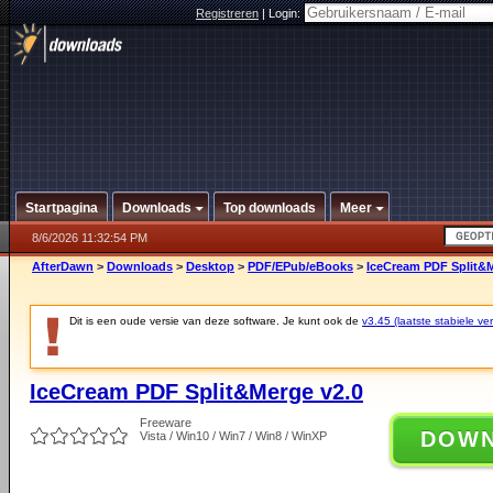
Registreren
|
Login:
Startpagina
Downloads
Top downloads
Meer
8/6/2026 11:32:54 PM
AfterDawn
>
Downloads
>
Desktop
>
PDF/EPub/eBooks
>
IceCream PDF Split&M
Dit is een oude versie van deze software. Je kunt ook de
v3.45 (laatste stabiele ver
IceCream PDF Split&Merge v2.0
Freeware
DOW
Vista / Win10 / Win7 / Win8 / WinXP