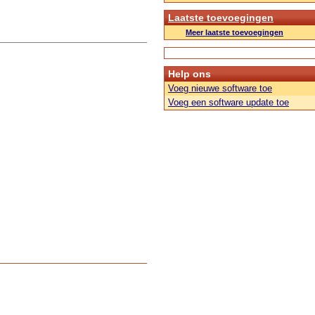
Laatste toevoegingen
Meer laatste toevoegingen
Help ons
Voeg nieuwe software toe
Voeg een software update toe