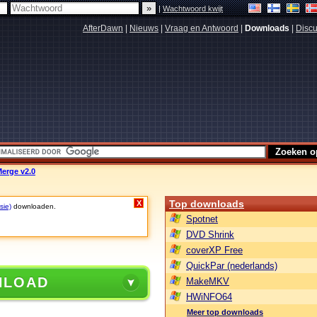
|
Wachtwoord kwijt
AfterDawn
|
Nieuws
|
Vraag en Antwoord
|
Downloads
|
Discu
erge v2.0
Top downloads
X
sie)
downloaden.
Spotnet
DVD Shrink
coverXP Free
QuickPar (nederlands)
NLOAD
MakeMKV
HWiNFO64
Meer top downloads