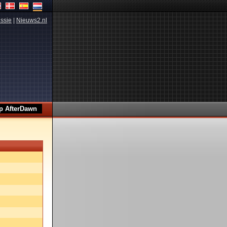
ssie
|
Nieuws2.nl