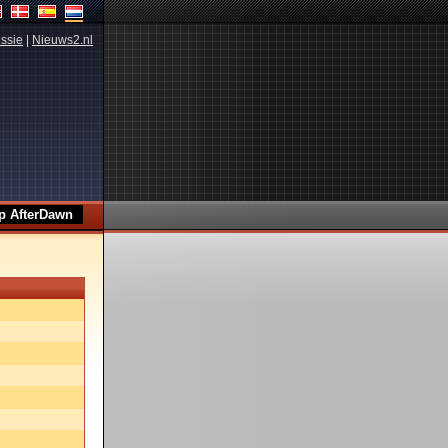
ssie
|
Nieuws2.nl