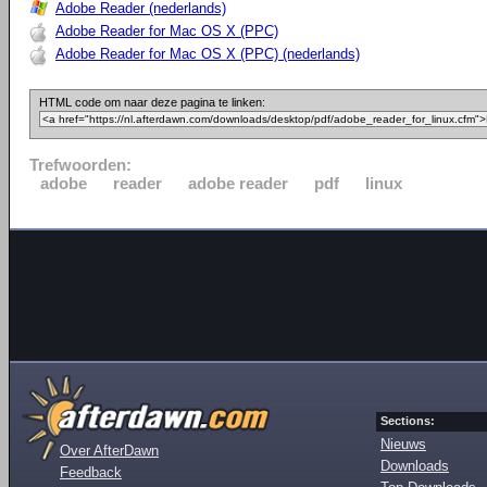
Adobe Reader (nederlands)
Adobe Reader for Mac OS X (PPC)
Adobe Reader for Mac OS X (PPC) (nederlands)
HTML code om naar deze pagina te linken:
Trefwoorden:
adobe
reader
adobe reader
pdf
linux
Sections:
Nieuws
Over AfterDawn
Downloads
Feedback