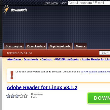
Registreren
|
Login:
Startpagina
Downloads
Top downloads
Meer
8/9/2026 1:22:14 PM
AfterDawn
>
Downloads
>
Desktop
>
PDF/EPub/eBooks
>
Adobe Reader for Lin
Dit is een oude versie van deze software. Je kunt ook de
v9.4.0 (laatste stabiele ve
Adobe Reader for Linux v8.1.2
Freeware
DOW
Linux