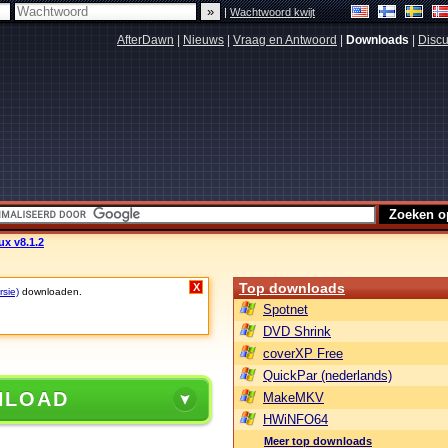
|
Wachtwoord kwijt
AfterDawn
|
Nieuws
|
Vraag en Antwoord
|
Downloads
|
Discu
ux v8.1.2
Top downloads
X
rsie)
downloaden.
Spotnet
DVD Shrink
coverXP Free
QuickPar (nederlands)
NLOAD
MakeMKV
HWiNFO64
Meer top downloads