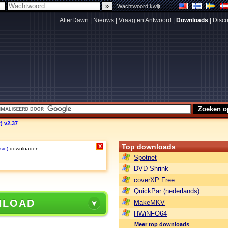
|
Wachtwoord kwijt
AfterDawn
|
Nieuws
|
Vraag en Antwoord
|
Downloads
|
Discu
) v2.37
Top downloads
X
sie)
downloaden.
Spotnet
DVD Shrink
coverXP Free
QuickPar (nederlands)
NLOAD
MakeMKV
HWiNFO64
Meer top downloads