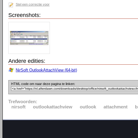
Stel een correctie voor
Screenshots:
Andere edities:
NirSoft OutlookAttachView (64-bit)
HTML code om naar deze pagina te linken:
Trefwoorden:
nirsoft
outlookattachview
outlook
attachment
b