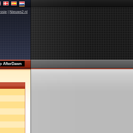
ssie
|
Nieuws2.nl