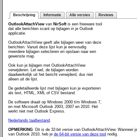
Beschrijving
Informatie
Alle versies
Reviews
OutlookAttachView
van
NirSoft
is een freeware tool
dat alle berichten scant op bijlagen in je Outlook
applicatie.
OutlookAttachView geeft alle bijlagen weer van deze
berichten. Vanuit deze lijst kun je eenvoudig
meerdere bijlagen selecteren en opslaan naar een
gewenste map.
Ook kun je bijlagen met OutlookAttachView
verwijderen. Let wel, de bijlagen worden
daadwerkelijk uit het bericht verwijderd, dus niet
alleen uit de lijst.
De gedetailleerde lijst met bijlagen kun je exporteren
als text, HTML, XML of CSV bestand.
De software draait op Windows 2000 t/m Windows 7,
en met Microsoft Outlook 2003, 2007 en 2010. Het
werkt niet met Outlook Express.
Nederlands taalbestand
.
OPMERKING
: Dit is de 32-bit versie van OutlookAttachView. Wanneer j
van Outlook 2010, heb je
de 64-bit versie van deze tool
nodig.