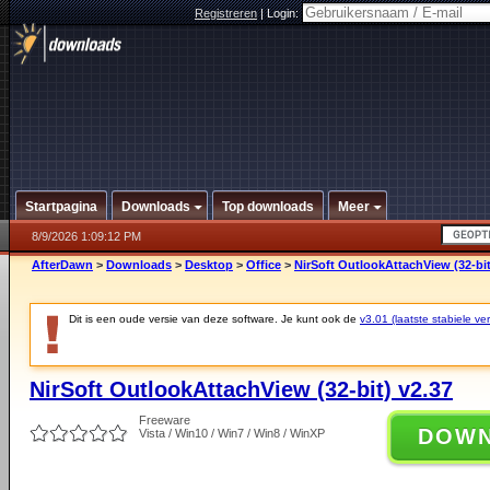
Registreren
|
Login:
Startpagina
Downloads
Top downloads
Meer
8/9/2026 1:09:12 PM
AfterDawn
>
Downloads
>
Desktop
>
Office
>
NirSoft OutlookAttachView (32-bit
Dit is een oude versie van deze software. Je kunt ook de
v3.01 (laatste stabiele ver
NirSoft OutlookAttachView (32-bit) v2.37
Freeware
DOW
Vista / Win10 / Win7 / Win8 / WinXP