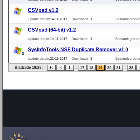
CSVpad v1.2
Update datum:
14-11-2017
Downloads :
1
Bestandsgrootte
CSVpad (64-bit) v1.2
Update datum:
14-11-2017
Downloads :
1
Bestandsgrootte
SysInfoTools NSF Duplicate Remover v1.0
Update datum:
21-11-2017
Downloads :
1
Bestandsgrootte
Bladzijde 19/28:
...
...
1
17
18
19
20
21
28