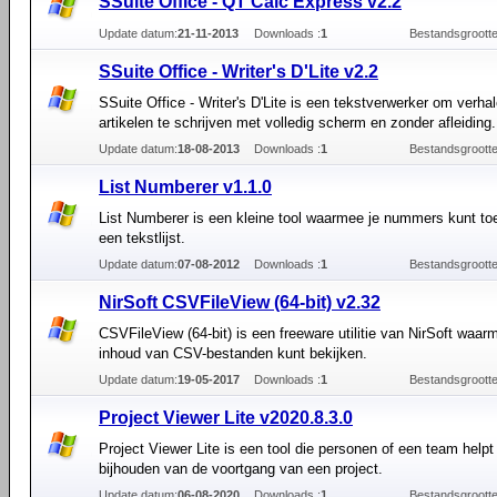
SSuite Office - QT Calc Express v2.2
Update datum:
21-11-2013
Downloads :
1
Bestandsgrootte
SSuite Office - Writer's D'Lite v2.2
SSuite Office - Writer's D'Lite is een tekstverwerker om verha
artikelen te schrijven met volledig scherm en zonder afleiding.
Update datum:
18-08-2013
Downloads :
1
Bestandsgrootte
List Numberer v1.1.0
List Numberer is een kleine tool waarmee je nummers kunt t
een tekstlijst.
Update datum:
07-08-2012
Downloads :
1
Bestandsgrootte
NirSoft CSVFileView (64-bit) v2.32
CSVFileView (64-bit) is een freeware utilitie van NirSoft waar
inhoud van CSV-bestanden kunt bekijken.
Update datum:
19-05-2017
Downloads :
1
Bestandsgrootte
Project Viewer Lite v2020.8.3.0
Project Viewer Lite is een tool die personen of een team helpt 
bijhouden van de voortgang van een project.
Update datum:
06-08-2020
Downloads :
1
Bestandsgrootte