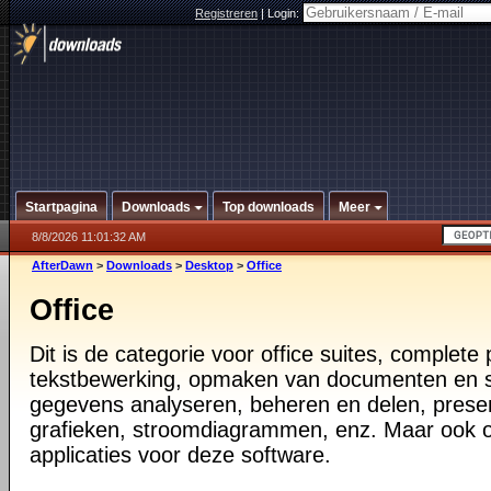
Registreren
|
Login:
Startpagina
Downloads
Top downloads
Meer
8/8/2026 11:01:32 AM
AfterDawn
>
Downloads
>
Desktop
>
Office
Office
Dit is de categorie voor office suites, complete
tekstbewerking, opmaken van documenten en 
gegevens analyseren, beheren en delen, prese
grafieken, stroomdiagrammen, enz. Maar ook 
applicaties voor deze software.