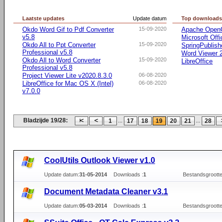
Laatste updates
Update datum
Top download
Okdo Word Gif to Pdf Converter
15-09-2020
Apache OpenO
v5.8
Microsoft Offi
Okdo All to Ppt Converter
15-09-2020
SpringPublish
Professional v5.8
Word Viewer 2
Okdo All to Word Converter
15-09-2020
LibreOffice
Professional v5.8
Project Viewer Lite v2020.8.3.0
06-08-2020
LibreOffice for Mac OS X (Intel)
06-08-2020
v7.0.0
Bladzijde 19/28:
...
...
1
17
18
19
20
21
28
CoolUtils Outlook Viewer v1.0
Update datum:
31-05-2014
Downloads :
1
Bestandsgrootte
Document Metadata Cleaner v3.1
Update datum:
05-03-2014
Downloads :
1
Bestandsgrootte