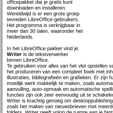
officepakket dat je gratis kunt
downloaden en installeren.
Wereldwijd is er een grote groep
tevreden LibreOffice-gebruikers.
Het programma is verkrijgbaar in
meer dan 30 talen, waaronder het
Nederlands.
In het LibreOffice pakket vind je:
Writer
is de tekstverwerker
binnen LibreOffice.
Te gebruiken voor alles van het vlot opstellen v
het produceren van een compleet boek met in
illustraties, bibliografieën en grafieken. Er zijn 
moeilijk werk makkelijk te maken, zoals automa
aanvulling, auto-opmaak en automatische spell
functies zijn ook zeer eenvoudig uit te schakele
Writer is krachtig genoeg om desktoppublishin
zoals het maken van nieuwsbrieven met meer
folders. Writer geeft volop de ruimte aan je fant