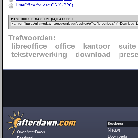
LibreOffice for Mac OS X (PPC)
HTML code om naar deze pagina te linken:
Trefwoorden:
libreoffice
office
kantoor
suite
tekstverwerking
download
prese
Sections:
Nieuws
Over AfterDawn
Downloads