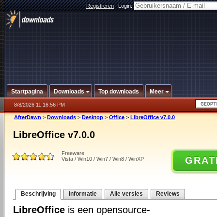
Registreren
|
Login:
Startpagina
Downloads
Top downloads
Meer
8/8/2026 11:16:56 PM
AfterDawn
>
Downloads
>
Desktop
>
Office
>
LibreOffice v7.0.0
LibreOffice v7.0.0
Freeware
GRAT
Vista / Win10 / Win7 / Win8 / WinXP
Beschrijving
Informatie
Alle versies
Reviews
LibreOffice
is een opensource-