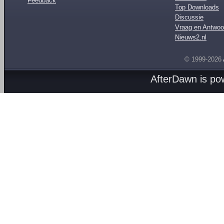
Feedback
Top Downloads
Discussie
Vraag en Antwoo
Nieuws2.nl
© 1999-2026
AfterDawn is p