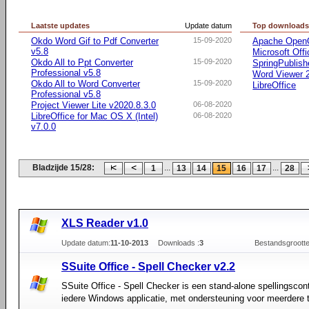
Laatste updates
Update datum
Top download
Okdo Word Gif to Pdf Converter
15-09-2020
Apache OpenO
v5.8
Microsoft Offi
Okdo All to Ppt Converter
15-09-2020
SpringPublish
Professional v5.8
Word Viewer 2
Okdo All to Word Converter
15-09-2020
LibreOffice
Professional v5.8
Project Viewer Lite v2020.8.3.0
06-08-2020
LibreOffice for Mac OS X (Intel)
06-08-2020
v7.0.0
Bladzijde 15/28:
...
...
1
13
14
15
16
17
28
XLS Reader v1.0
Update datum:
11-10-2013
Downloads :
3
Bestandsgrootte
SSuite Office - Spell Checker v2.2
SSuite Office - Spell Checker is een stand-alone spellingscont
iedere Windows applicatie, met ondersteuning voor meerdere t