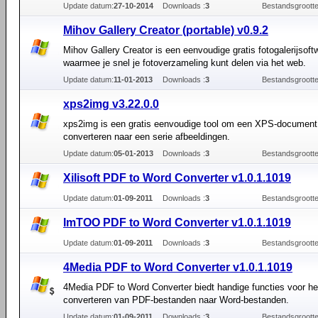
Update datum:
27-10-2014
Downloads :
3
Bestandsgrootte
Mihov Gallery Creator (portable) v0.9.2
Mihov Gallery Creator is een eenvoudige gratis fotogalerijsoft
waarmee je snel je fotoverzameling kunt delen via het web.
Update datum:
11-01-2013
Downloads :
3
Bestandsgrootte
xps2img v3.22.0.0
xps2img is een gratis eenvoudige tool om een XPS-document
converteren naar een serie afbeeldingen.
Update datum:
05-01-2013
Downloads :
3
Bestandsgrootte
Xilisoft PDF to Word Converter v1.0.1.1019
Update datum:
01-09-2011
Downloads :
3
Bestandsgrootte
ImTOO PDF to Word Converter v1.0.1.1019
Update datum:
01-09-2011
Downloads :
3
Bestandsgrootte
4Media PDF to Word Converter v1.0.1.1019
4Media PDF to Word Converter biedt handige functies voor he
converteren van PDF-bestanden naar Word-bestanden.
Update datum:
01-09-2011
Downloads :
3
Bestandsgrootte