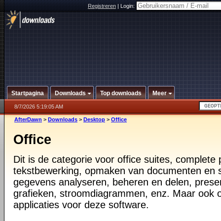
Registreren
|
Login:
Startpagina
Downloads
Top downloads
Meer
8/7/2026 5:19:05 AM
AfterDawn
>
Downloads
>
Desktop
>
Office
Office
Dit is de categorie voor office suites, complete
tekstbewerking, opmaken van documenten en 
gegevens analyseren, beheren en delen, prese
grafieken, stroomdiagrammen, enz. Maar ook 
applicaties voor deze software.