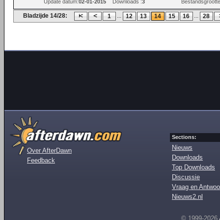
Update datum:
02-01-2015
Downloads :
3
Bestandsgrootte
Bladzijde 14/28:
...
...
1
12
13
14
15
16
28
Sections:
Nieuws
Over AfterDawn
Downloads
Feedback
Top Downloads
Discussie
Vraag en Antwoo
Nieuws2.nl
© 1999-2026