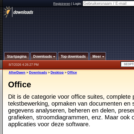
Registreren
|
Login:
Startpagina
Downloads
Top downloads
Meer
8/7/2026 4:26:27 PM
AfterDawn
>
Downloads
>
Desktop
>
Office
Office
Dit is de categorie voor office suites, complete
tekstbewerking, opmaken van documenten en 
gegevens analyseren, beheren en delen, prese
grafieken, stroomdiagrammen, enz. Maar ook 
applicaties voor deze software.