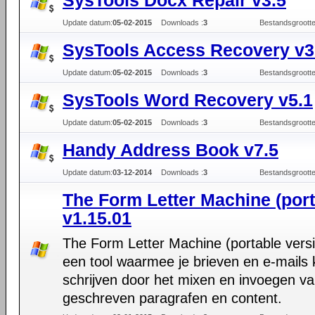
SysTools Docx Repair v3.5
Update datum:
05-02-2015
Downloads :
3
Bestandsgrootte
SysTools Access Recovery v3
Update datum:
05-02-2015
Downloads :
3
Bestandsgrootte
SysTools Word Recovery v5.1
Update datum:
05-02-2015
Downloads :
3
Bestandsgrootte
Handy Address Book v7.5
Update datum:
03-12-2014
Downloads :
3
Bestandsgrootte
The Form Letter Machine (port
v1.15.01
The Form Letter Machine (portable versi
een tool waarmee je brieven en e-mails 
schrijven door het mixen en invoegen va
geschreven paragrafen en content.