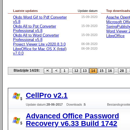
Laatste updates
Update datum
Top download
Okdo Word Gif to Pdf Converter
15-09-2020
Apache OpenO
v5.8
Microsoft Offi
Okdo All to Ppt Converter
15-09-2020
SpringPublish
Professional v5.8
Word Viewer 2
Okdo All to Word Converter
15-09-2020
LibreOffice
Professional v5.8
Project Viewer Lite v2020.8.3.0
06-08-2020
LibreOffice for Mac OS X (Intel)
06-08-2020
v7.0.0
Bladzijde 14/28:
...
...
1
12
13
14
15
16
28
CellPro v2.1
Update datum:
28-06-2017
Downloads :
5
Bestandsgrootte
Advanced Office Password
Recovery v6.33 Build 1742