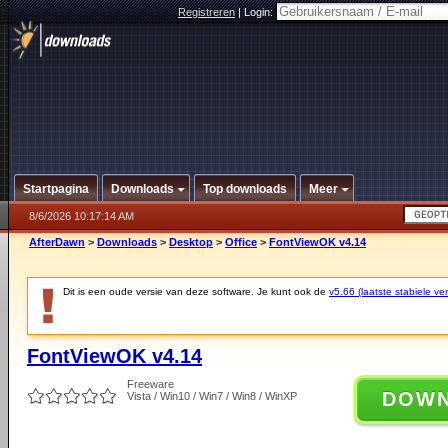
Registreren
|
Login:
Startpagina
Downloads
Top downloads
Meer
8/6/2026 10:17:14 AM
AfterDawn
>
Downloads
>
Desktop
>
Office
>
FontViewOK v4.14
Dit is een oude versie van deze software. Je kunt ook de
v5.66 (laatste stabiele ver
FontViewOK v4.14
Freeware
DOW
Vista / Win10 / Win7 / Win8 / WinXP