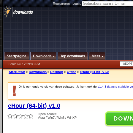
Registreren
|
Login:
Startpagina
Downloads
Top downloads
Meer
8/9/2026 12:39:03 PM
AfterDawn
>
Downloads
>
Desktop
>
Office
>
eHour (64-bit) v1.0
Dit is een oude versie van deze software. Je kunt ook de
v1.4.3 (laatste stabiele ve
eHour (64-bit) v1.0
Open source
DOW
Vista / Win7 / Win8 / WinXP