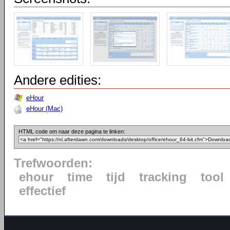
Andere edities:
eHour
eHour (Mac)
HTML code om naar deze pagina te linken:
Trefwoorden:
ehour
time
tijd
tracking
tool
effectief