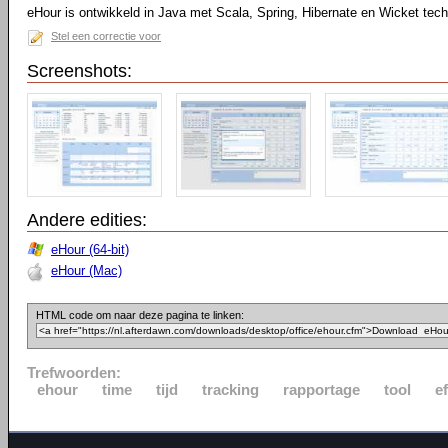
eHour is ontwikkeld in Java met Scala, Spring, Hibernate en Wicket tech
Stel een correctie voor
Screenshots:
Andere edities:
eHour (64-bit)
eHour (Mac)
HTML code om naar deze pagina te linken:
Trefwoorden:
ehour
time
tijd
tracking
rapportage
tool
ef