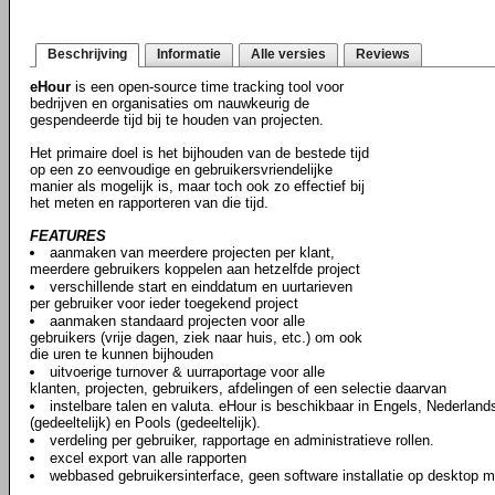
Beschrijving
Informatie
Alle versies
Reviews
eHour
is een open-source time tracking tool voor
bedrijven en organisaties om nauwkeurig de
gespendeerde tijd bij te houden van projecten.
Het primaire doel is het bijhouden van de bestede tijd
op een zo eenvoudige en gebruikersvriendelijke
manier als mogelijk is, maar toch ook zo effectief bij
het meten en rapporteren van die tijd.
FEATURES
aanmaken van meerdere projecten per klant,
meerdere gebruikers koppelen aan hetzelfde project
verschillende start en einddatum en uurtarieven
per gebruiker voor ieder toegekend project
aanmaken standaard projecten voor alle
gebruikers (vrije dagen, ziek naar huis, etc.) om ook
die uren te kunnen bijhouden
uitvoerige turnover & uurraportage voor alle
klanten, projecten, gebruikers, afdelingen of een selectie daarvan
instelbare talen en valuta. eHour is beschikbaar in Engels, Nederlands
(gedeeltelijk) en Pools (gedeeltelijk).
verdeling per gebruiker, rapportage en administratieve rollen.
excel export van alle rapporten
webbased gebruikersinterface, geen software installatie op desktop 