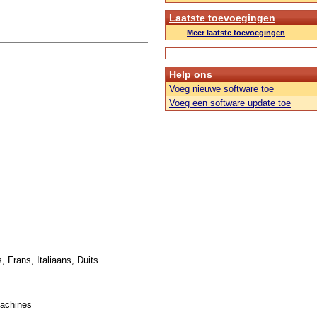
Laatste toevoegingen
Meer laatste toevoegingen
Help ons
Voeg nieuwe software toe
Voeg een software update toe
, Frans, Italiaans, Duits
machines