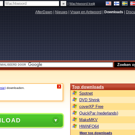
|
Wachtwoord kwijt
AfterDawn
|
Nieuws
|
Vraag en Antwoord
|
Downloads
|
Discu
Top downloads
X
rsie)
downloaden.
Spotnet
DVD Shrink
coverXP Free
QuickPar (nederlands)
NLOAD
MakeMKV
HWiNFO64
Meer top downloads