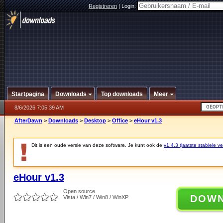
Registreren
|
Login:
Startpagina
Downloads
Top downloads
Meer
8/6/2026 7:05:39 AM
AfterDawn
>
Downloads
>
Desktop
>
Office
>
eHour v1.3
Dit is een oude versie van deze software. Je kunt ook de
v1.4.3 (laatste stabiele ve
eHour v1.3
Open source
DOW
Vista / Win7 / Win8 / WinXP