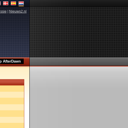
ssie
|
Nieuws2.nl