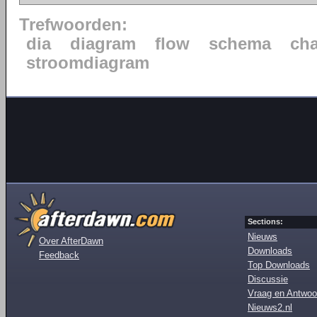
Trefwoorden:
dia
diagram
flow
schema
cha
stroomdiagram
Sections:
Nieuws
Over AfterDawn
Downloads
Feedback
Top Downloads
Discussie
Vraag en Antwoo
Nieuws2.nl