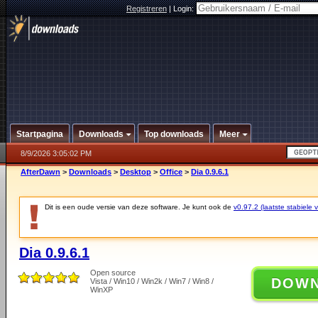
Registreren
|
Login:
Startpagina
Downloads
Top downloads
Meer
8/9/2026 3:05:02 PM
AfterDawn
>
Downloads
>
Desktop
>
Office
>
Dia 0.9.6.1
Dit is een oude versie van deze software. Je kunt ook de
v0.97.2 (laatste stabiele v
Dia 0.9.6.1
Open source
DOW
Vista / Win10 / Win2k / Win7 / Win8 /
WinXP