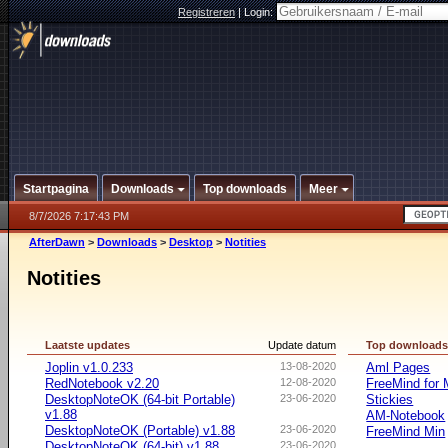
Registreren
|
Login:
Startpagina
Downloads
Top downloads
Meer
8/7/2026 7:17:43 PM
AfterDawn
>
Downloads
>
Desktop
>
Notities
Notities
Laatste updates
Update datum
Top download
Joplin v1.0.233
13-08-2020
Aml Pages
RedNotebook v2.20
12-08-2020
FreeMind for
DesktopNoteOK (64-bit Portable)
23-06-2020
Stickies
v1.88
AM-Notebook
DesktopNoteOK (Portable) v1.88
23-06-2020
FreeMind Min
DesktopNoteOK (64-bit) v1.88
23-06-2020