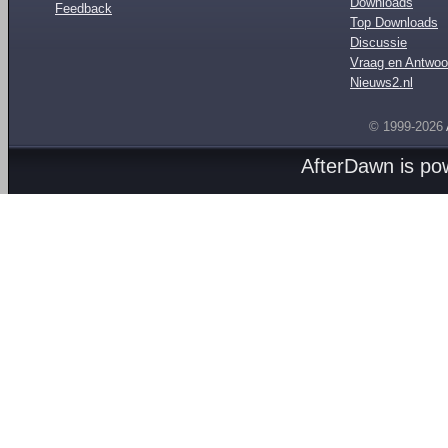
Downloads
Feedback
Top Downloads
Discussie
Vraag en Antwoo
Nieuws2.nl
© 1999-2026
AfterDawn is p