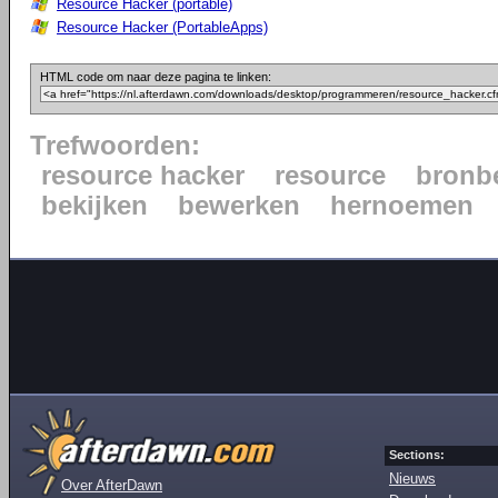
Resource Hacker (portable)
Resource Hacker (PortableApps)
HTML code om naar deze pagina te linken:
Trefwoorden:
resource hacker
resource
bronb
bekijken
bewerken
hernoemen
Sections:
Nieuws
Over AfterDawn