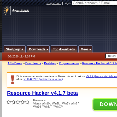
Registreren
|
Login:
Startpagina
Downloads
Top downloads
Meer
8/8/2026 11:42:14 PM
AfterDawn
>
Downloads
>
Desktop
>
Programmeren
>
Resource Hacker v4.1.7 b
Dit is een oude versie van deze software. Je kunt ook de
v5.1.7 (laatste stabiele ve
of de
v5.0.42.282 (laatste beta versie)
.
Resource Hacker v4.1.7 beta
Freeware
DOW
Vista / Win10 / Win2k / Win7 / Win8 /
Win98 / WinNT / WinXP