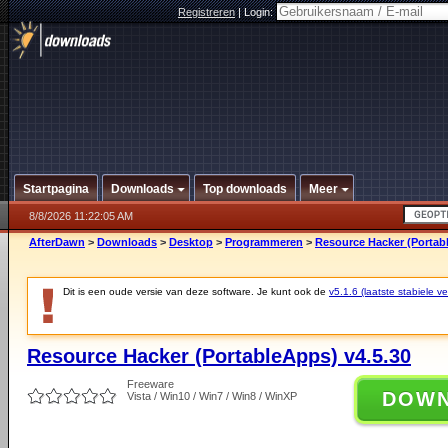
Registreren
|
Login:
Startpagina
Downloads
Top downloads
Meer
8/8/2026 11:22:05 AM
AfterDawn
>
Downloads
>
Desktop
>
Programmeren
>
Resource Hacker (Portab
Dit is een oude versie van deze software. Je kunt ook de
v5.1.6 (laatste stabiele ve
Resource Hacker (PortableApps) v4.5.30
Freeware
DOW
Vista / Win10 / Win7 / Win8 / WinXP