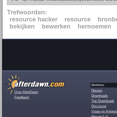
Trefwoorden:
resource hacker
resource
bronb
bekijken
bewerken
hernoemen
Sections:
Nieuws
Over AfterDawn
Downloads
Feedback
Top Downloads
Discussie
Vraag en Antwoo
Nieuws2.nl