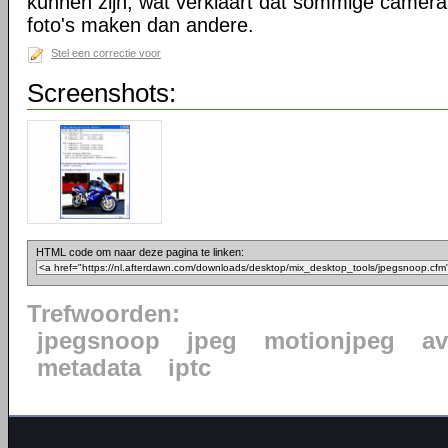
kunnen zijn, wat verklaart dat sommige camera
foto's maken dan andere.
Stel een correctie voor
Screenshots:
HTML code om naar deze pagina te linken:
Trefwoorden:
jpegsnoop
jpeg
motionjpeg
av
metadata
iptc