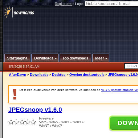
Registreren
|
Login:
Startpagina
Downloads
Top downloads
Meer
8/8/2026 5:34:01 AM
AfterDawn
>
Downloads
>
Desktop
>
Overige desktoptools
>
JPEGsnoop v1.6.0
Dit is een oude versie van deze software. Je kunt ook de
v1.7.0 (laatste stabiele ve
JPEGsnoop v1.6.0
Freeware
DOW
Vista / Win2k / Win95 / Win98 /
WinNT / WinXP