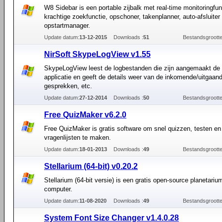
W8 Sidebar is een portable zijbalk met real-time monitoringfun
krachtige zoekfunctie, opschoner, takenplanner, auto-afsluiter
opstartmanager.
Update datum:
13-12-2015
Downloads :
51
Bestandsgrootte
NirSoft SkypeLogView v1.55
SkypeLogView leest de logbestanden die zijn aangemaakt de
applicatie en geeft de details weer van de inkomende/uitgaan
gesprekken, etc.
Update datum:
27-12-2014
Downloads :
50
Bestandsgrootte
Free QuizMaker v6.2.0
Free QuizMaker is gratis software om snel quizzen, testen en
vragenlijsten te maken.
Update datum:
18-01-2013
Downloads :
49
Bestandsgrootte
Stellarium (64-bit) v0.20.2
Stellarium (64-bit versie) is een gratis open-source planetariu
computer.
Update datum:
11-08-2020
Downloads :
49
Bestandsgrootte
System Font Size Changer v1.4.0.28