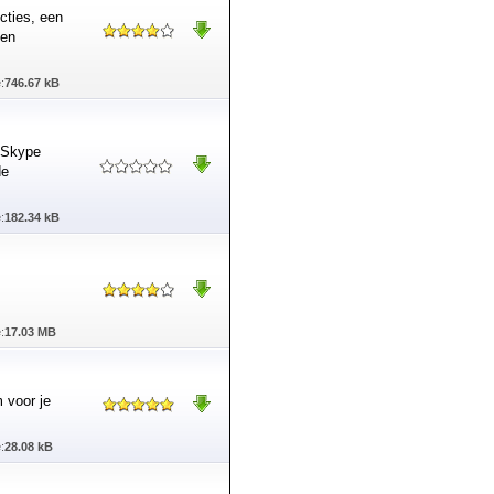
cties, een
 en
:
746.67 kB
 Skype
de
:
182.34 kB
:
17.03 MB
m voor je
:
28.08 kB