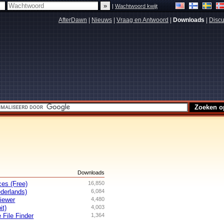
|
Wachtwoord kwijt
AfterDawn
|
Nieuws
|
Vraag en Antwoord
|
Downloads
|
Discu
s
Downloads
es (Free)
16,850
derlands)
6,084
iewer
4,480
it)
4,003
 File Finder
1,364