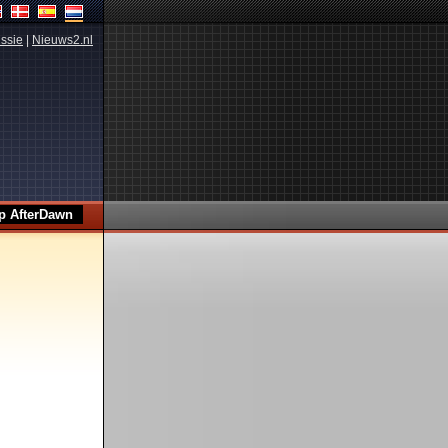
ssie
|
Nieuws2.nl