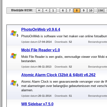
Bladzijde 8/158:
...
...
1
6
7
8
9
10
158
PhotoOnWeb v0.9.6.4
PhotoOnWeb is software voor het maken van online fotoalbu
Update datum:
17-04-2014
Downloads :
52
Bestandsgrootte
Mobi File Reader v1.0
Mobi File Reader is een gratis, eenvoudige viewer voor Mobi 
bestanden.
Update datum:
06-11-2013
Downloads :
52
Bestandsgrootte
Atomic Alarm Clock (32bit & 64bit) v6.262
Atomic Alarm Clock is een geavanceerde vervanger voor de 
met alarmeringen over belangrijke gebeurtenissen met verschi
alarmen.
Update datum:
20-11-2014
Downloads :
51
Bestandsgrootte
W8 Sidebar v7.5.0