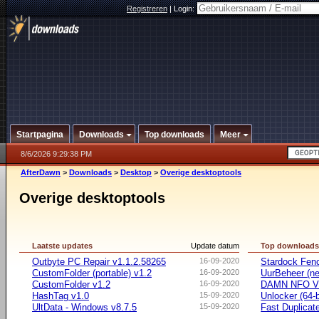
Registreren
|
Login:
Startpagina
Downloads
Top downloads
Meer
8/6/2026 9:29:38 PM
AfterDawn
>
Downloads
>
Desktop
>
Overige desktoptools
Overige desktoptools
Laatste updates
Update datum
Top download
Outbyte PC Repair v1.1.2.58265
16-09-2020
Stardock Fenc
CustomFolder (portable) v1.2
16-09-2020
UurBeheer (ne
CustomFolder v1.2
16-09-2020
DAMN NFO V
HashTag v1.0
15-09-2020
Unlocker (64-b
UltData - Windows v8.7.5
15-09-2020
Fast Duplicate