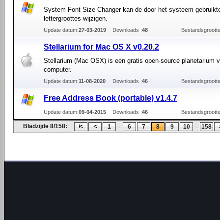
System Font Size Changer kan de door het systeem gebruikt
lettergroottes wijzigen.
Update datum:
27-03-2019
Downloads :
48
Bestandsgrootte
Stellarium for Mac OS X v0.20.2
Stellarium (Mac OSX) is een gratis open-source planetarium v
computer.
Update datum:
11-08-2020
Downloads :
46
Bestandsgrootte
Free Address Book (portable) v1.4.7
Update datum:
09-04-2015
Downloads :
46
Bestandsgrootte
Bladzijde 8/158:
...
...
1
6
7
8
9
10
158