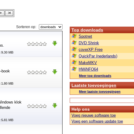
Sorteren op:
Top downloads
Spotnet
DVD Shrink
ms.
coverXP Free
:
9.30 MB
QuickPar (nederlands)
MakeMKV
HWiNFO64
e-book
Meer top downloads
:
1.80 MB
Laatste toevoegingen
Meer laatste toevoegingen
Windows klok
llende
Help ons
Voeg nieuwe software toe
:
5.81 MB
Voeg een software update toe