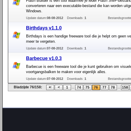
Flash Builder is een tool waarmee je ieder Flash SWF-bestan
converteren naar een executable-bestand die kan worden uitg
Windows.
Update datum:
08-08-2012
Downloads :
1
Bestandsgrootte
Birthdays v1.1.0
Birthdays is een handige freeware tool die je helpt om geen v
meer te vergeten.
Update datum:
07-08-2012
Downloads :
1
Bestandsgrootte
Barbecue v1.0.3
Barbecue is een freeware tool die je kunt gebruiken om visuel
voortgangsbalken te maken voor eigenlijk alles.
Update datum:
07-08-2012
Downloads :
1
Bestandsgrootte
Bladzijde 76/158:
...
...
1
74
75
76
77
78
158