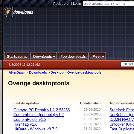
Registreren
|
Login:
Startpagina
Downloads
Top downloads
Meer
8/8/2026 11:12:21 AM
AfterDawn
>
Downloads
>
Desktop
>
Overige desktoptools
Overige desktoptools
Laatste updates
Update datum
Top download
Outbyte PC Repair v1.1.2.58265
16-09-2020
Stardock Fenc
CustomFolder (portable) v1.2
16-09-2020
UurBeheer (ne
CustomFolder v1.2
16-09-2020
DAMN NFO V
HashTag v1.0
15-09-2020
Unlocker (64-b
UltData - Windows v8.7.5
15-09-2020
Fast Duplicate