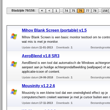
Bladzijde 76/158:
...
...
1
74
75
76
77
78
158
Mihov Blank Screen (portable) v1.5
Mihov Blank Screen is een basic monitor testtool om te contro
wat mis is met je monitor.
Update datum:
11-01-2013
Downloads :
1
Bestandsgrootte
AeroBlend v1.8 SR3
AeroBlend is een tool dat automatisch de Windows achtergron
aanpast aan je huidige achtergrondafbeelding (wallpaper) of a
applicatie-icoon of content.
Update datum:
24-06-2018
Downloads :
1
Bestandsgrootte
Mousinity v1.2.2.6
Mousinity is een kleine tool dat een oneindigheid effect op je
computerscherm creëert wanneer je met je cursor buiten een 
Update datum:
17-11-2013
Downloads :
1
Bestandsgrootte