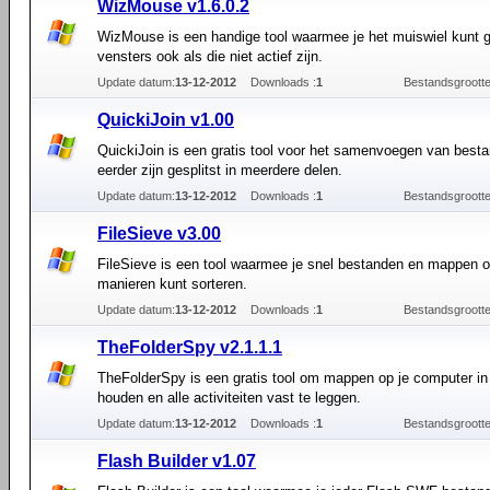
WizMouse v1.6.0.2
WizMouse is een handige tool waarmee je het muiswiel kunt 
vensters ook als die niet actief zijn.
Update datum:
13-12-2012
Downloads :
1
Bestandsgrootte
QuickiJoin v1.00
QuickiJoin is een gratis tool voor het samenvoegen van best
eerder zijn gesplitst in meerdere delen.
Update datum:
13-12-2012
Downloads :
1
Bestandsgrootte
FileSieve v3.00
FileSieve is een tool waarmee je snel bestanden en mappen o
manieren kunt sorteren.
Update datum:
13-12-2012
Downloads :
1
Bestandsgrootte
TheFolderSpy v2.1.1.1
TheFolderSpy is een gratis tool om mappen op je computer in
houden en alle activiteiten vast te leggen.
Update datum:
13-12-2012
Downloads :
1
Bestandsgrootte
Flash Builder v1.07