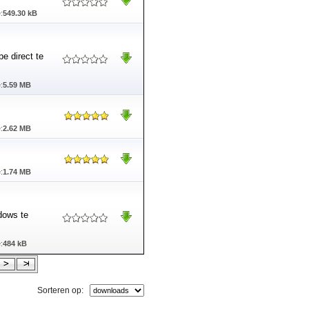
:
549.30 kB
e direct te
:
5.59 MB
:
2.62 MB
:
1.74 MB
dows te
:
484 kB
Sorteren op: