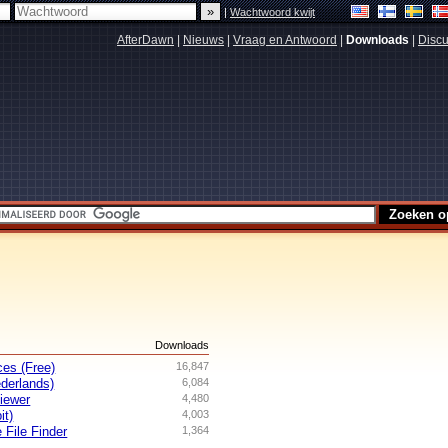
|
Wachtwoord kwijt
AfterDawn
|
Nieuws
|
Vraag en Antwoord
|
Downloads
|
Discu
s
Downloads
es (Free)
16,847
derlands)
6,084
iewer
4,480
it)
4,003
 File Finder
1,364