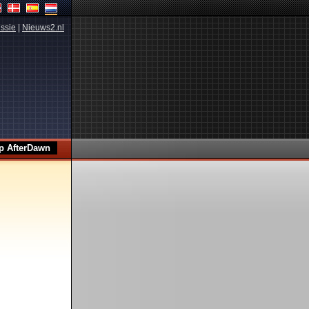
ssie
|
Nieuws2.nl