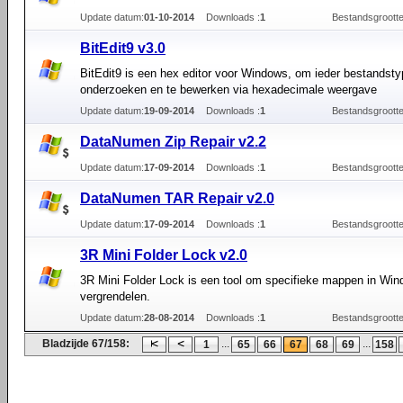
Update datum:
01-10-2014
Downloads :
1
Bestandsgrootte
BitEdit9 v3.0
BitEdit9 is een hex editor voor Windows, om ieder bestandstyp
onderzoeken en te bewerken via hexadecimale weergave
Update datum:
19-09-2014
Downloads :
1
Bestandsgrootte
DataNumen Zip Repair v2.2
Update datum:
17-09-2014
Downloads :
1
Bestandsgrootte
DataNumen TAR Repair v2.0
Update datum:
17-09-2014
Downloads :
1
Bestandsgrootte
3R Mini Folder Lock v2.0
3R Mini Folder Lock is een tool om specifieke mappen in Win
vergrendelen.
Update datum:
28-08-2014
Downloads :
1
Bestandsgrootte
Bladzijde 67/158:
...
...
1
65
66
67
68
69
158