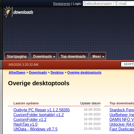
Registreren
|
Login:
Startpagina
Downloads
Top downloads
Meer
8/8/2026 3:20:32 AM
AfterDawn
>
Downloads
>
Desktop
>
Overige desktoptools
Overige desktoptools
Laatste updates
Update datum
Top download
Outbyte PC Repair v1.1.2.58265
16-09-2020
Stardock Fenc
CustomFolder (portable) v1.2
16-09-2020
UurBeheer (ne
CustomFolder v1.2
16-09-2020
DAMN NFO V
HashTag v1.0
15-09-2020
Unlocker (64-b
UltData - Windows v8.7.5
15-09-2020
Fast Duplicate