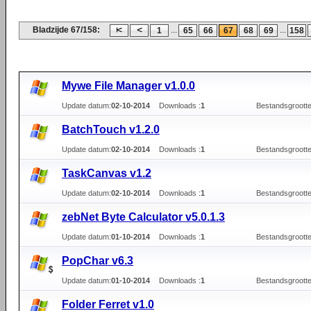
Bladzijde 67/158:
...
...
1
65
66
67
68
69
158
Mywe File Manager v1.0.0
Update datum:
02-10-2014
Downloads :
1
Bestandsgrootte
BatchTouch v1.2.0
Update datum:
02-10-2014
Downloads :
1
Bestandsgrootte
TaskCanvas v1.2
Update datum:
02-10-2014
Downloads :
1
Bestandsgrootte
zebNet Byte Calculator v5.0.1.3
Update datum:
01-10-2014
Downloads :
1
Bestandsgrootte
PopChar v6.3
Update datum:
01-10-2014
Downloads :
1
Bestandsgrootte
Folder Ferret v1.0