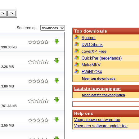
Sorteren op:
Top downloads
Spotnet
DVD Shrink
:
990.38 kB
coverXP Free
QuickPar (nederlands)
MakeMKV
:
2.26 MB
HWiNFO64
Meer top downloads
:
3.86 MB
Laatste toevoegingen
Meer laatste toevoegingen
:
761.66 kB
Help ons
Voeg nieuwe software toe
:
2.55 MB
Voeg een software update toe