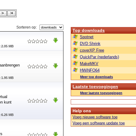
Sorteren op:
Top downloads
Spotnet
DVD Shrink
:
2.05 MB
coverXP Free
QuickPar (nederlands)
MakeMKV
 aanbrengen
HWiNFO64
Meer top downloads
:
1.95 MB
Laatste toevoegingen
Meer laatste toevoegingen
rtual
en kunt
Help ons
:
6.26 MB
Voeg nieuwe software toe
Voeg een software update toe
rs