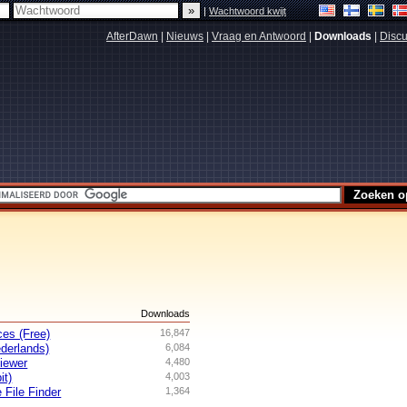
|
Wachtwoord kwijt
AfterDawn
|
Nieuws
|
Vraag en Antwoord
|
Downloads
|
Discu
s
Downloads
es (Free)
16,847
derlands)
6,084
iewer
4,480
it)
4,003
 File Finder
1,364