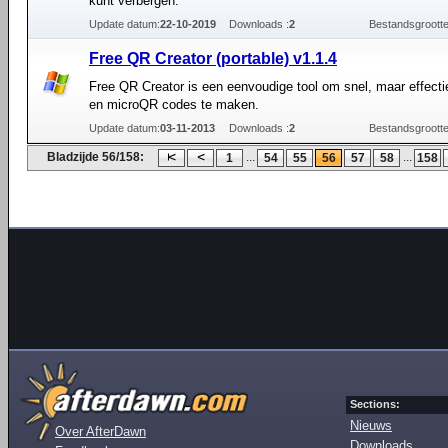
kunt verbergen.
Update datum:
22-10-2019
Downloads :
2
Bestandsgrootte
Free QR Creator (portable) v1.1.4
Free QR Creator is een eenvoudige tool om snel, maar effect
en microQR codes te maken.
Update datum:
03-11-2013
Downloads :
2
Bestandsgrootte
Bladzijde 56/158:
...
...
1
54
55
56
57
58
158
Sections:
Nieuws
Over AfterDawn
Downloads