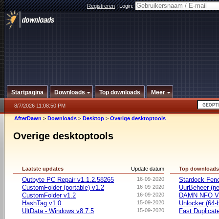
Registreren
|
Login:
Startpagina
Downloads
Top downloads
Meer
8/7/2026 11:08:50 PM
AfterDawn
>
Downloads
>
Desktop
>
Overige desktoptools
Overige desktoptools
Laatste updates
Update datum
Top download
Outbyte PC Repair v1.1.2.58265
16-09-2020
Stardock Fenc
CustomFolder (portable) v1.2
16-09-2020
UurBeheer (ne
CustomFolder v1.2
16-09-2020
DAMN NFO V
HashTag v1.0
15-09-2020
Unlocker (64-b
UltData - Windows v8.7.5
15-09-2020
Fast Duplicate