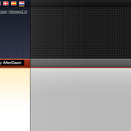
ssie
|
Nieuws2.nl