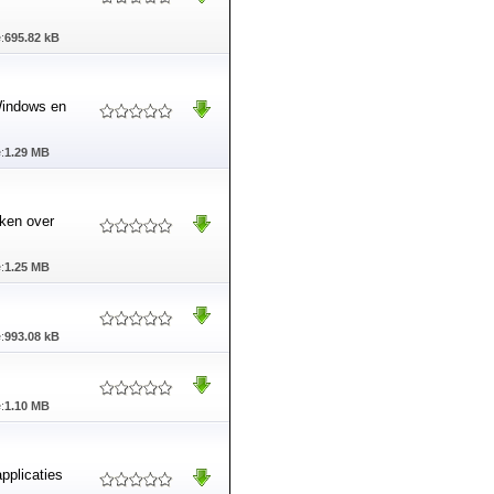
:
695.82 kB
 Windows en
:
1.29 MB
jken over
:
1.25 MB
:
993.08 kB
:
1.10 MB
pplicaties