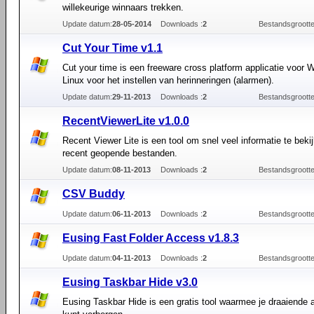
willekeurige winnaars trekken.
Update datum:
28-05-2014
Downloads :
2
Bestandsgrootte
Cut Your Time v1.1
Cut your time is een freeware cross platform applicatie voor
Linux voor het instellen van herinneringen (alarmen).
Update datum:
29-11-2013
Downloads :
2
Bestandsgrootte
RecentViewerLite v1.0.0
Recent Viewer Lite is een tool om snel veel informatie te beki
recent geopende bestanden.
Update datum:
08-11-2013
Downloads :
2
Bestandsgrootte
CSV Buddy
Update datum:
06-11-2013
Downloads :
2
Bestandsgrootte
Eusing Fast Folder Access v1.8.3
Update datum:
04-11-2013
Downloads :
2
Bestandsgrootte
Eusing Taskbar Hide v3.0
Eusing Taskbar Hide is een gratis tool waarmee je draaiende a