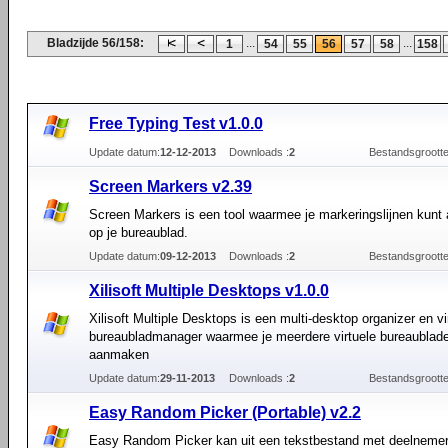
Bladzijde 56/158:
...
...
1
54
55
56
57
58
158
Free Typing Test v1.0.0
Update datum:
12-12-2013
Downloads :
2
Bestandsgrootte
Screen Markers v2.39
Screen Markers is een tool waarmee je markeringslijnen kunt
op je bureaublad.
Update datum:
09-12-2013
Downloads :
2
Bestandsgrootte
Xilisoft Multiple Desktops v1.0.0
Xilisoft Multiple Desktops is een multi-desktop organizer en vi
bureaubladmanager waarmee je meerdere virtuele bureaublad
aanmaken
Update datum:
29-11-2013
Downloads :
2
Bestandsgrootte
Easy Random Picker (Portable) v2.2
Easy Random Picker kan uit een tekstbestand met deelneme