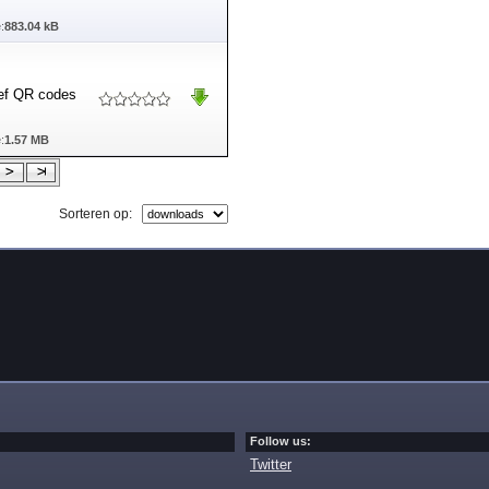
:
883.04 kB
ief QR codes
:
1.57 MB
Sorteren op:
Follow us:
Twitter