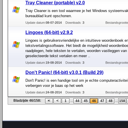
Tray Cleaner (portable) v2.0
Tray Cleaner is een tool waarmee je het Windows systeemvak
bureaublad kunt opschonen.
Update datum:
08-07-2014
Downloads :
3
Bestandsgrootte
Lingoes (64-bit) v2.9.2
Lingoes is gebruikersvriendelijke en intuïtieve woordenboek e
tekstvertalingssoftware. Het biedt de mogelijkheid woordenbo
raadplegen, hele teksten te vertalen, woorden vastleggen van
geselecteerde tekst vertalen en meer ..
Update datum:
19-08-2014
Downloads :
3
Bestandsgrootte
Don't Panic! (64-bit) v3.0.1 (Build 29)
Don't Panic! is een handige tool om je echte computeractivitei
verbergen voor je baas op het werk
Update datum:
24-08-2014
Downloads :
3
Bestandsgrootte
Bladzijde 46/158:
...
...
1
44
45
46
47
48
158