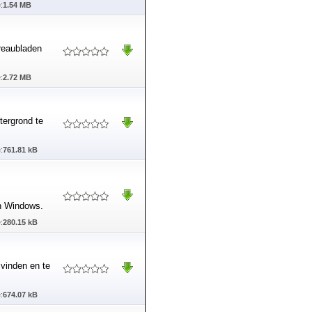
:
1.54 MB
reaubladen
:
2.72 MB
tergrond te
:
761.81 kB
an Windows.
:
280.15 kB
 vinden en te
:
674.07 kB