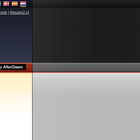
ssie
|
Nieuws2.nl