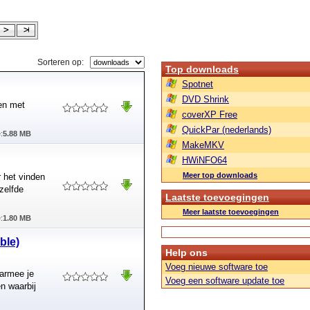
Sorteren op:
Top downloads
Spotnet
DVD Shrink
den met
coverXP Free
QuickPar (nederlands)
:
5.88 MB
MakeMKV
HWiNFO64
Meer top downloads
 het vinden
zelfde
Laatste toevoegingen
Meer laatste toevoegingen
:
1.80 MB
ble)
Help ons
Voeg nieuwe software toe
aarmee je
Voeg een software update toe
n waarbij