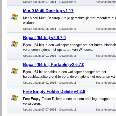
Update datum:
29-07-2014
Downloads :
3
Bestandsgrootte
Moo0 Multi-Desktop v1.17
Met Moo0 Multi-Desktop kun je gemakkelijk met meerdere bu
werken.
Update datum:
01-06-2014
Downloads :
3
Bestandsgrootte
Bgcall (64-bit) v2.6.7.0
Bgcall (64-bit) is een wallpaper changer om het bureaubladach
veranderen tijdens het opstarten van Windows.
Update datum:
10-01-2015
Downloads :
3
Bestandsgrootte
Bgcall (64-bit, Portable) v2.6.7.0
Bgcall (64-bit portable) is een wallpaper changer om het
bureaubladachtergrond te veranderen tijdens het opstarten v
Update datum:
10-01-2015
Downloads :
3
Bestandsgrootte
Free Empty Folder Delete v4.2.6
Free Empty Folder Delete is een tool om snel lege mappen te
verwijderen.
Update datum:
07-07-2014
Downloads :
3
Bestandsgrootte