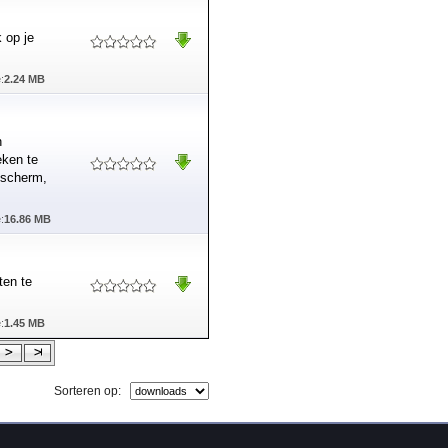
 op je
:
2.24 MB
n
eken te
 scherm,
:
16.86 MB
ten te
:
1.45 MB
Sorteren op: