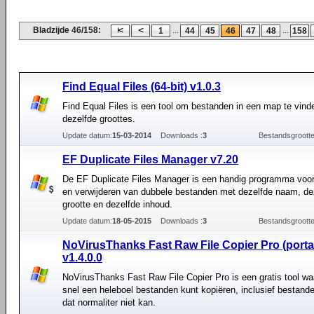
Bladzijde 46/158:
...
...
1
44
45
46
47
48
158
Find Equal Files (64-bit) v1.0.3
Find Equal Files is een tool om bestanden in een map te vin
dezelfde groottes.
Update datum:
15-03-2014
Downloads :
3
Bestandsgrootte
EF Duplicate Files Manager v7.20
De EF Duplicate Files Manager is een handig programma voor
en verwijderen van dubbele bestanden met dezelfde naam, de
grootte en dezelfde inhoud.
Update datum:
18-05-2015
Downloads :
3
Bestandsgrootte
NoVirusThanks Fast Raw File Copier Pro (porta
v1.4.0.0
NoVirusThanks Fast Raw File Copier Pro is een gratis tool w
snel een heleboel bestanden kunt kopiëren, inclusief bestande
dat normaliter niet kan.