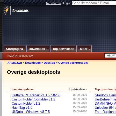
Registreren
|
Login:
Startpagina
Downloads
Top downloads
Meer
8/7/2026 3:46:02 AM
AfterDawn
>
Downloads
>
Desktop
>
Overige desktoptools
Overige desktoptools
Laatste updates
Update datum
Top download
Outbyte PC Repair v1.1.2.58265
16-09-2020
Stardock Fenc
CustomFolder (portable) v1.2
16-09-2020
UurBeheer (ne
CustomFolder v1.2
16-09-2020
DAMN NFO V
HashTag v1.0
15-09-2020
Unlocker (64-b
UltData - Windows v8.7.5
15-09-2020
Fast Duplicate