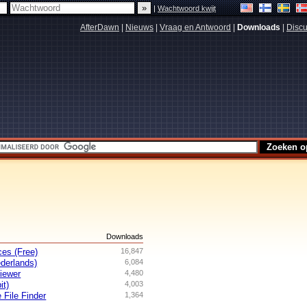
|
Wachtwoord kwijt
AfterDawn
|
Nieuws
|
Vraag en Antwoord
|
Downloads
|
Discu
s
Downloads
es (Free)
16,847
derlands)
6,084
iewer
4,480
it)
4,003
 File Finder
1,364