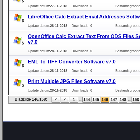
Update datum:
27-11-2018
Downloads :
0
Bestandsgrootte
LibreOffice Calc Extract Email Addresses Softw
Update datum:
28-11-2018
Downloads :
0
Bestandsgrootte
OpenOffice Calc Extract Text From ODS Files S
v7.0
Update datum:
28-11-2018
Downloads :
0
Bestandsgrootte
EML To TIFF Converter Software v7.0
Update datum:
28-11-2018
Downloads :
0
Bestandsgrootte
Print Multiple JPG Files Software v7.0
Update datum:
28-11-2018
Downloads :
0
Bestandsgrootte
Bladzijde 146/158:
...
...
1
144
145
146
147
148
158