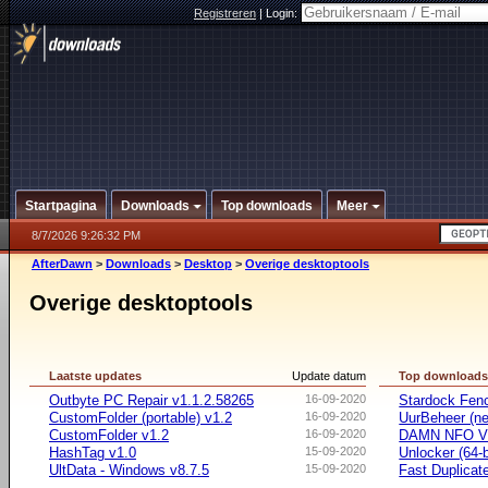
Registreren
|
Login:
Startpagina
Downloads
Top downloads
Meer
8/7/2026 9:26:32 PM
AfterDawn
>
Downloads
>
Desktop
>
Overige desktoptools
Overige desktoptools
Laatste updates
Update datum
Top download
Outbyte PC Repair v1.1.2.58265
16-09-2020
Stardock Fenc
CustomFolder (portable) v1.2
16-09-2020
UurBeheer (ne
CustomFolder v1.2
16-09-2020
DAMN NFO V
HashTag v1.0
15-09-2020
Unlocker (64-b
UltData - Windows v8.7.5
15-09-2020
Fast Duplicate