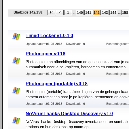
Bladzijde 142/158:
...
...
1
140
141
142
143
144
158
Timed Locker v1.0.1.0
Update datum:
01-05-2018
Downloads :
0
Bestandsgrootte
Photocopier v0.18
Photocopier kan afbeeldingen van de geheugenkaart van je c
automatisch naar je pc kopiëren, hernoemen en converteren.
Update datum:
01-05-2018
Downloads :
0
Bestandsgrootte
Photocopier (portable) v0.18
Photocopier (portable) kan afbeeldingen van de geheugenkaart
camera automatisch naar je pc kopiëren, hernoemen en conve
Update datum:
01-05-2018
Downloads :
0
Bestandsgrootte
NoVirusThanks Desktop Discovery v1.0
NoVirusThanks Desktop Discovery inventariseert en somt al
stations en hun desktops op naam op.