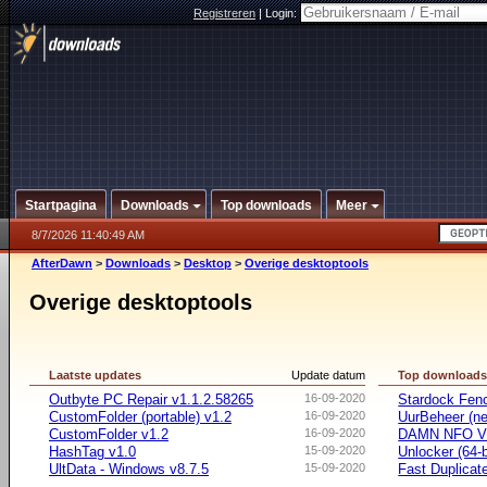
Registreren
|
Login:
Startpagina
Downloads
Top downloads
Meer
8/7/2026 11:40:49 AM
AfterDawn
>
Downloads
>
Desktop
>
Overige desktoptools
Overige desktoptools
Laatste updates
Update datum
Top download
Outbyte PC Repair v1.1.2.58265
16-09-2020
Stardock Fenc
CustomFolder (portable) v1.2
16-09-2020
UurBeheer (ne
CustomFolder v1.2
16-09-2020
DAMN NFO V
HashTag v1.0
15-09-2020
Unlocker (64-b
UltData - Windows v8.7.5
15-09-2020
Fast Duplicate