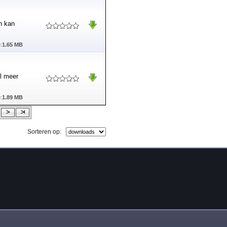
en kan
:
1.65 MB
l meer
:
1.89 MB
Sorteren op: