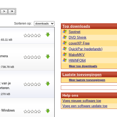
Sorteren op:
Top downloads
Spotnet
DVD Shrink
:
83.11 kB
coverXP Free
QuickPar (nederlands)
MakeMKV
amera
HWiNFO64
Meer top downloads
:
738.78 kB
Laatste toevoegingen
Meer laatste toevoegingen
 van je
rteren.
:
270 kB
Help ons
Voeg nieuwe software toe
Voeg een software update toe
le Windows