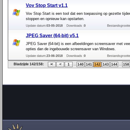
Vov Stop Start v1.1
Vov Stop Start is een tool dat een toepassing op gezette tijd
stoppen en opnieuw kan opstarten.
Update datum:
03-05-2018
Downloads :
0
Bestandsgrootte
JPEG Saver (64-bit) v5.1
JPEG Saver (64-bit) is een afbeeldingen screensaver met vee
opties dan de ingebouwde screensaver van Windows.
Update datum:
23-06-2018
Downloads :
0
Bestandsgrootte
Bladzijde 142/158:
...
...
1
140
141
142
143
144
158