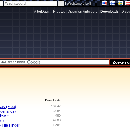
|
Wachtwoord kwijt
AfterDawn
|
Nieuws
|
Vraag en Antwoord
|
Downloads
|
Discu
s
Downloads
es (Free)
16,847
derlands)
6,084
iewer
4,480
it)
4,003
 File Finder
1,364