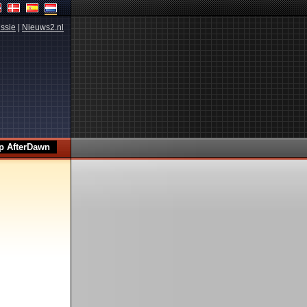
ssie
|
Nieuws2.nl