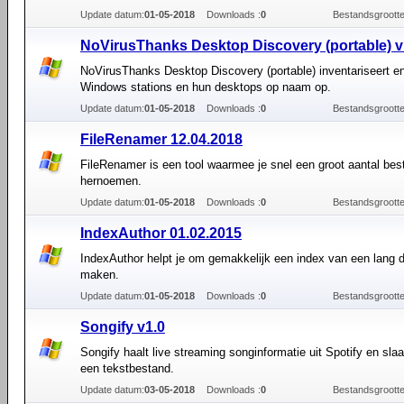
Update datum:
01-05-2018
Downloads :
0
Bestandsgrootte
NoVirusThanks Desktop Discovery (portable) v
NoVirusThanks Desktop Discovery (portable) inventariseert en
Windows stations en hun desktops op naam op.
Update datum:
01-05-2018
Downloads :
0
Bestandsgrootte
FileRenamer 12.04.2018
FileRenamer is een tool waarmee je snel een groot aantal be
hernoemen.
Update datum:
01-05-2018
Downloads :
0
Bestandsgrootte
IndexAuthor 01.02.2015
IndexAuthor helpt je om gemakkelijk een ​​index van een lang
maken.
Update datum:
01-05-2018
Downloads :
0
Bestandsgrootte
Songify v1.0
Songify haalt live streaming songinformatie uit Spotify en slaa
een tekstbestand.
Update datum:
03-05-2018
Downloads :
0
Bestandsgrootte