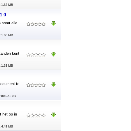
:
1.32 MB
1.0
 somt alle
:
1.60 MB
standen kunt
:
1.31 MB
 document te
:
805.21 kB
t het op in
:
4.41 MB