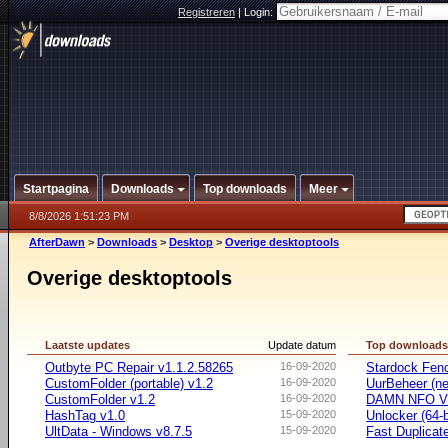
Registreren
|
Login:
Startpagina
Downloads
Top downloads
Meer
8/8/2026 1:51:23 PM
AfterDawn
>
Downloads
>
Desktop
>
Overige desktoptools
Overige desktoptools
Laatste updates
Update datum
Top download
Outbyte PC Repair v1.1.2.58265
16-09-2020
Stardock Fenc
CustomFolder (portable) v1.2
16-09-2020
UurBeheer (ne
CustomFolder v1.2
16-09-2020
DAMN NFO V
HashTag v1.0
15-09-2020
Unlocker (64-b
UltData - Windows v8.7.5
15-09-2020
Fast Duplicate