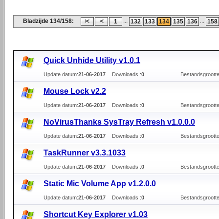
Bladzijde 134/158:
...
...
1
132
133
134
135
136
158
Quick Unhide Utility v1.0.1
Update datum:
21-06-2017
Downloads :
0
Bestandsgrootte
Mouse Lock v2.2
Update datum:
21-06-2017
Downloads :
0
Bestandsgrootte
NoVirusThanks SysTray Refresh v1.0.0.0
Update datum:
21-06-2017
Downloads :
0
Bestandsgrootte
TaskRunner v3.3.1033
Update datum:
21-06-2017
Downloads :
0
Bestandsgrootte
Static Mic Volume App v1.2.0.0
Update datum:
21-06-2017
Downloads :
0
Bestandsgrootte
Shortcut Key Explorer v1.03