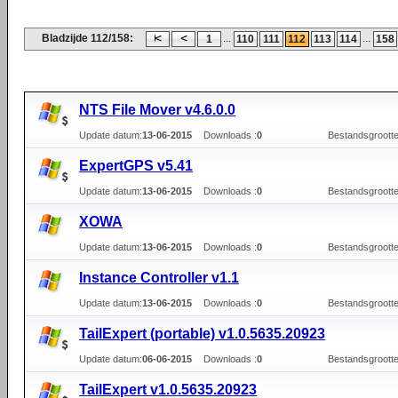
Bladzijde 112/158:
...
...
1
110
111
112
113
114
158
NTS File Mover v4.6.0.0
Update datum:
13-06-2015
Downloads :
0
Bestandsgrootte
ExpertGPS v5.41
Update datum:
13-06-2015
Downloads :
0
Bestandsgrootte
XOWA
Update datum:
13-06-2015
Downloads :
0
Bestandsgrootte
Instance Controller v1.1
Update datum:
13-06-2015
Downloads :
0
Bestandsgrootte
TailExpert (portable) v1.0.5635.20923
Update datum:
06-06-2015
Downloads :
0
Bestandsgrootte
TailExpert v1.0.5635.20923