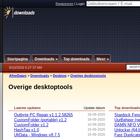
Registreren
|
Login:
Startpagina
Downloads
Top downloads
Meer
8/10/2026 6:27:37 AM
AfterDawn
>
Downloads
>
Desktop
>
Overige desktoptools
Overige desktoptools
Laatste updates
Update datum
Top download
Outbyte PC Repair v1.1.2.58265
16-09-2020
Stardock Fenc
CustomFolder (portable) v1.2
16-09-2020
UurBeheer (ne
CustomFolder v1.2
16-09-2020
DAMN NFO V
HashTag v1.0
15-09-2020
Unlocker (64-b
UltData - Windows v8.7.5
15-09-2020
Fast Duplicate