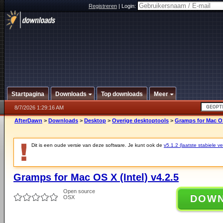
Registreren
|
Login:
Startpagina
Downloads
Top downloads
Meer
8/7/2026 1:29:16 AM
AfterDawn
>
Downloads
>
Desktop
>
Overige desktoptools
>
Gramps for Mac OS 
Dit is een oude versie van deze software. Je kunt ook de
v5.1.2 (laatste stabiele ve
Gramps for Mac OS X (Intel) v4.2.5
Open source
DOW
OSX