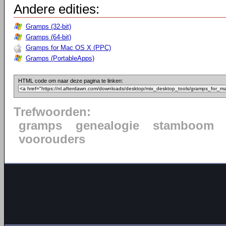
Andere edities:
Gramps (32-bit)
Gramps (64-bit)
Gramps for Mac OS X (PPC)
Gramps (PortableApps)
HTML code om naar deze pagina te linken:
Trefwoorden:
gramps
genealogie
stamboom
voorouders