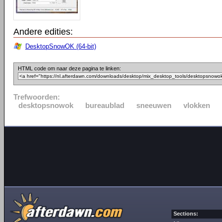
Andere edities:
DesktopSnowOK (64-bit)
HTML code om naar deze pagina te linken:
Trefwoorden:
desktopsnowok
bureaublad
sneeuwen
vlokken
Sections: