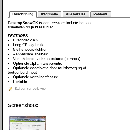
Beschrijving
Informatie
Alle versies
Reviews
DesktopSnowOK
is een freeware tool die het laat
sneeuwen op je bureaublad.
FEATURES
Bijzonder klein
Laag CPU-gebruik
5-64 sneeuwvlokken
Aanpasbare snelheid
Verschillende vlokken-extures (bitmaps)
Optionele alpha transparentie
Optionele deactivatie door muisbeweging of
toetsenbord input
Optionele vertalingsfeature
Portable.
Stel een correctie voor
Screenshots: