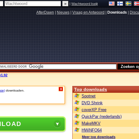
|
Wachtwoord kwijt
AfterDawn
|
Nieuws
|
Vraag en Antwoord
|
Downloads
|
Discu
1.92
Top downloads
X
sie)
downloaden.
Spotnet
DVD Shrink
coverXP Free
QuickPar (nederlands)
NLOAD
MakeMKV
HWiNFO64
Meer top downloads