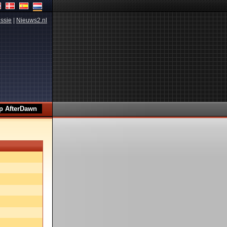
ssie
|
Nieuws2.nl