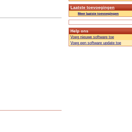
Laatste toevoegingen
Meer laatste toevoegingen
Help ons
Voeg nieuwe software toe
Voeg een software update toe