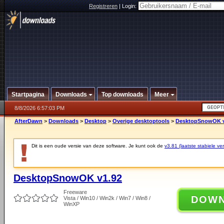
Registreren
|
Login:
Startpagina
Downloads
Top downloads
Meer
8/8/2026 6:57:03 PM
AfterDawn
>
Downloads
>
Desktop
>
Overige desktoptools
>
DesktopSnowOK v
Dit is een oude versie van deze software. Je kunt ook de
v3.81 (laatste stabiele ver
DesktopSnowOK v1.92
Freeware
DOW
Vista / Win10 / Win2k / Win7 / Win8 /
WinXP