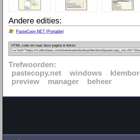
Andere edities:
PasteCopy.NET (Portable)
HTML code om naar deze pagina te linken:
Trefwoorden:
pastecopy.net
windows
klembor
preview
manager
beheer