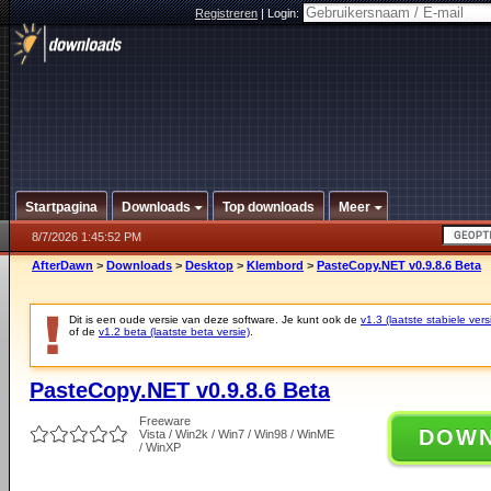
Registreren
|
Login:
Startpagina
Downloads
Top downloads
Meer
8/7/2026 1:45:52 PM
AfterDawn
>
Downloads
>
Desktop
>
Klembord
>
PasteCopy.NET v0.9.8.6 Beta
Dit is een oude versie van deze software. Je kunt ook de
v1.3 (laatste stabiele vers
of de
v1.2 beta (laatste beta versie)
.
PasteCopy.NET v0.9.8.6 Beta
Freeware
DOW
Vista / Win2k / Win7 / Win98 / WinME
/ WinXP