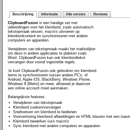
Beschrijving
Informatie
Alle versies
Reviews
ClipboardFusion
is een handige set met
uitbreidingen voor het klembord, zoals automatisch
tekstopmaak wissen, macro's uitvoeren op
klembordcontent en synchroniseren met andere
computers en apparaten.
Verwijderen van tekstopmaak maakt het makkelijker
om deze in andere applicaties te plakken zoals
Word. ClipboardFusion kan ook klembordtekst
vervangen door vooraf ingestelde regels.
Je kunt ClipboardFusion ook gebruiken om klembord-
items te synchroniseren tussen andere PC's, of
Android, Apple iOS, BlackBerry, Windows Phone,
Windows 8 (Metro) en meer, alhoewel je daarvoor
een online account moet aanmaken.
Belangrijkste features:
Verwijderen van tekstopmaak
Klembord zoeken/vervangen
Sneltoetsen om klembord te bedienen
Voorvertoning klembord afbeeldingen en HTML kleuren met een toast
Klembord bewerken via's macro's
Sync klembord met andere computers en apparaten