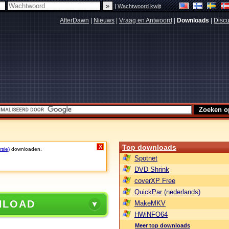
|
Wachtwoord kwijt
AfterDawn
|
Nieuws
|
Vraag en Antwoord
|
Downloads
|
Discu
Top downloads
X
rsie)
downloaden.
Spotnet
DVD Shrink
coverXP Free
QuickPar (nederlands)
NLOAD
MakeMKV
HWiNFO64
Meer top downloads