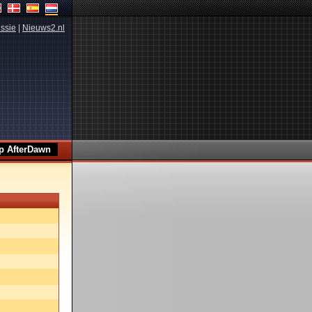
ssie
|
Nieuws2.nl