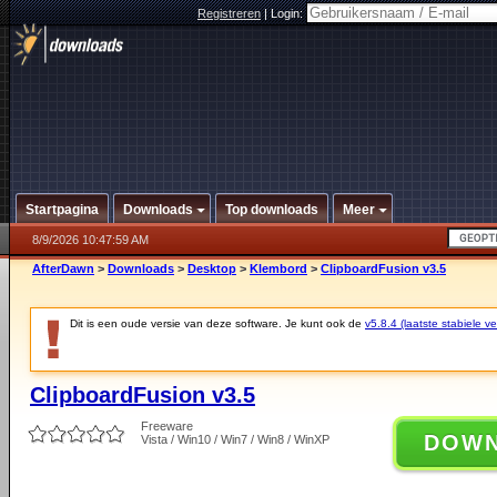
Registreren
|
Login:
Startpagina
Downloads
Top downloads
Meer
8/9/2026 10:47:59 AM
AfterDawn
>
Downloads
>
Desktop
>
Klembord
>
ClipboardFusion v3.5
Dit is een oude versie van deze software. Je kunt ook de
v5.8.4 (laatste stabiele ve
ClipboardFusion v3.5
Freeware
DOW
Vista / Win10 / Win7 / Win8 / WinXP