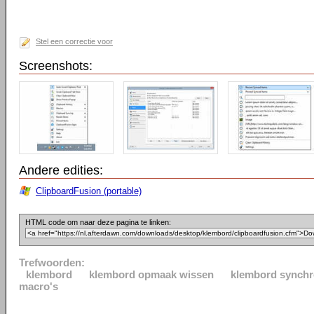
Stel een correctie voor
Screenshots:
Andere edities:
ClipboardFusion (portable)
HTML code om naar deze pagina te linken:
Trefwoorden:
klembord
klembord opmaak wissen
klembord synchr
macro's