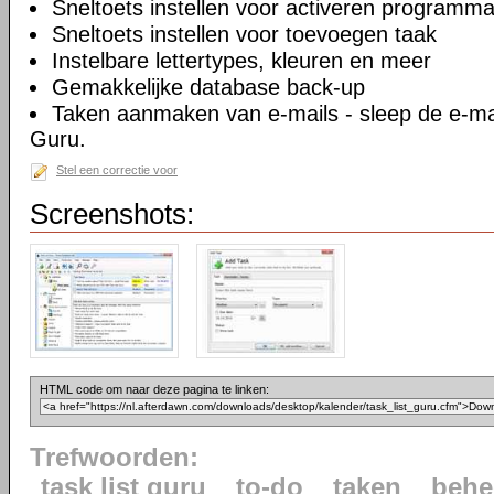
Sneltoets instellen voor activeren programm
Sneltoets instellen voor toevoegen taak
Instelbare lettertypes, kleuren en meer
Gemakkelijke database back-up
Taken aanmaken van e-mails - sleep de e-mai
Guru.
Stel een correctie voor
Screenshots:
HTML code om naar deze pagina te linken:
Trefwoorden:
task list guru
to-do
taken
behe