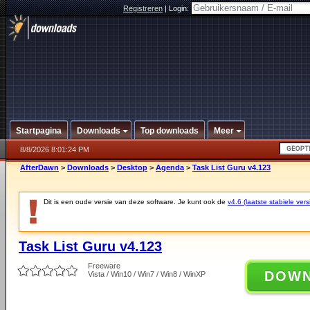
Registreren
|
Login:
Startpagina
Downloads
Top downloads
Meer
8/8/2026 8:01:24 PM
AfterDawn
>
Downloads
>
Desktop
>
Agenda
>
Task List Guru v4.123
Dit is een oude versie van deze software. Je kunt ook de
v4.6 (laatste stabiele vers
Task List Guru v4.123
Freeware
DOW
Vista / Win10 / Win7 / Win8 / WinXP