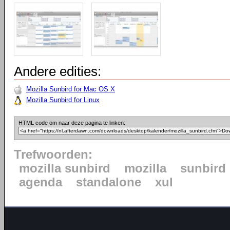
Andere edities:
Mozilla Sunbird for Mac OS X
Mozilla Sunbird for Linux
HTML code om naar deze pagina te linken:
Trefwoorden:
mozilla sunbird
mozilla
sunbird
agenda
standalone
xul