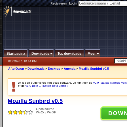
Registreren
|
Login:
Startpagina
Downloads
Top downloads
Meer
8/8/2026 1:10:14 PM
AfterDawn
>
Downloads
>
Desktop
>
Agenda
>
Mozilla Sunbird v0.5
Dit is een oude versie van deze software. Je kunt ook de
v0.9 (laatste stabiele vers
of de
v1.0 Beta 1 (laatste beta versie)
.
Mozilla Sunbird v0.5
Open source
DOW
Win2k / WinXP