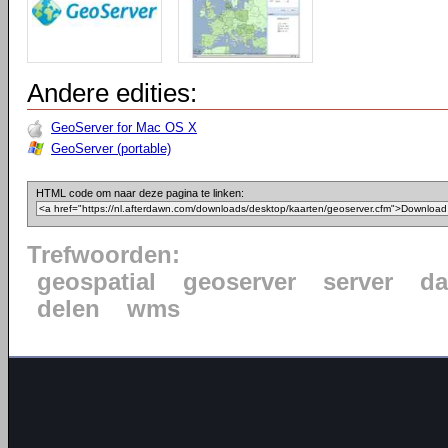
Andere edities:
GeoServer for Mac OS X
GeoServer (portable)
HTML code om naar deze pagina te linken:
Trefwoorden:
geospatial
geoserver
server
da
delen
wms