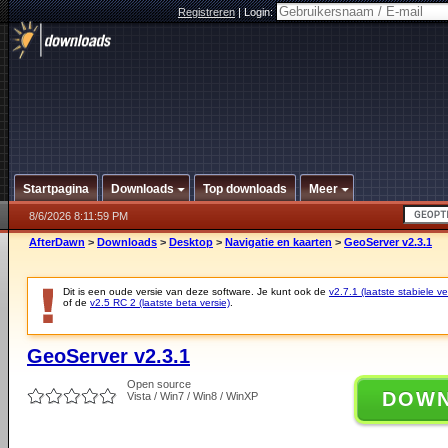
Registreren
|
Login:
Startpagina
Downloads
Top downloads
Meer
8/6/2026 8:11:59 PM
AfterDawn
>
Downloads
>
Desktop
>
Navigatie en kaarten
>
GeoServer v2.3.1
Dit is een oude versie van deze software. Je kunt ook de
v2.7.1 (laatste stabiele ve
of de
v2.5 RC 2 (laatste beta versie)
.
GeoServer v2.3.1
Open source
DOW
Vista / Win7 / Win8 / WinXP