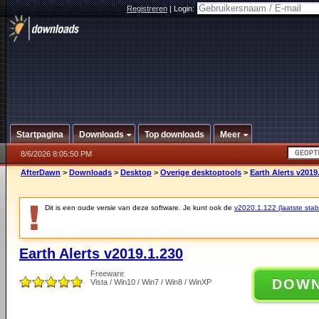
Registreren
|
Login:
Startpagina
Downloads
Top downloads
Meer
8/6/2026 8:05:50 PM
AfterDawn
>
Downloads
>
Desktop
>
Overige desktoptools
>
Earth Alerts v2019
Dit is een oude versie van deze software. Je kunt ook de
v2020.1.122 (laatste stabi
Earth Alerts v2019.1.230
Freeware
DOW
Vista / Win10 / Win7 / Win8 / WinXP