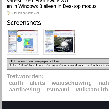
Vereist .NET Framework 3.5
en in Windows 8 alleen in Desktop modus
Stel een correctie voor
Screenshots:
HTML code om naar deze pagina te linken:
Trefwoorden:
earth
alerts
waarschuwing
nat
aardbeving
tsunami
vulkaanuitb