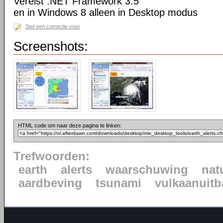
Vereist .NET Framework 3.5
en in Windows 8 alleen in Desktop modus
Stel een correctie voor
Screenshots:
HTML code om naar deze pagina te linken:
Trefwoorden:
earth
alerts
waarschuwing
nat
aardbeving
tsunami
vulkaanuitb