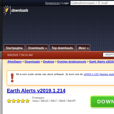
Registreren
|
Login:
Startpagina
Downloads
Top downloads
Meer
8/8/2026 7:56:01 AM
AfterDawn
>
Downloads
>
Desktop
>
Overige desktoptools
>
Earth Alerts v2019
Dit is een oude versie van deze software. Je kunt ook de
v2020.1.122 (laatste stabi
Earth Alerts v2019.1.214
Freeware
DOW
Vista / Win10 / Win7 / Win8 / WinXP