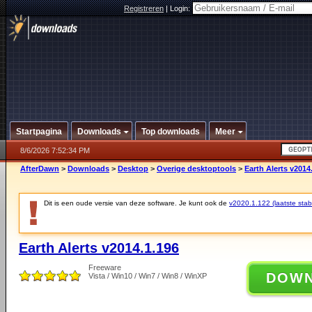
Registreren
|
Login:
Startpagina
Downloads
Top downloads
Meer
8/6/2026 7:52:34 PM
AfterDawn
>
Downloads
>
Desktop
>
Overige desktoptools
>
Earth Alerts v2014
Dit is een oude versie van deze software. Je kunt ook de
v2020.1.122 (laatste stabi
Earth Alerts v2014.1.196
Freeware
DOW
Vista / Win10 / Win7 / Win8 / WinXP