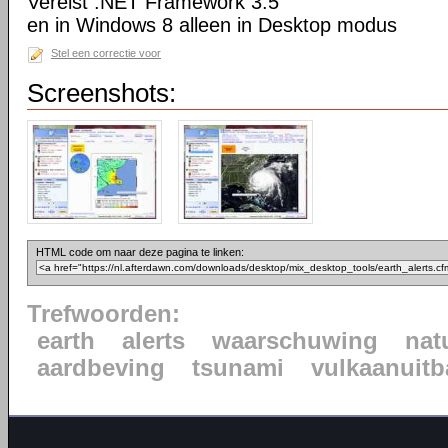
Vereist .NET Framework 3.5
en in Windows 8 alleen in Desktop modus
Stel een correctie voor
Screenshots:
HTML code om naar deze pagina te linken:
Trefwoorden:
earth
alerts
waarschuwing
nat
aardbeving
tsunami
vulkaanuitb