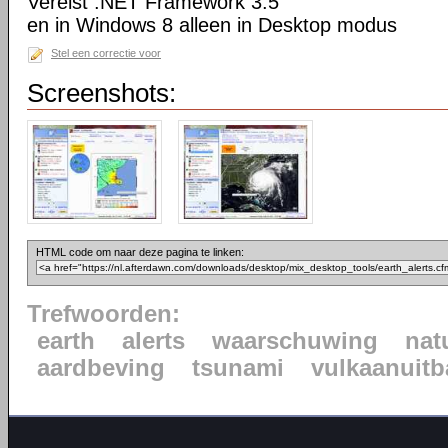
Vereist .NET Framework 3.5
en in Windows 8 alleen in Desktop modus
Stel een correctie voor
Screenshots:
HTML code om naar deze pagina te linken:
Trefwoorden:
earth
alerts
waarschuwing
nat
aardbeving
tsunami
vulkaanuitb