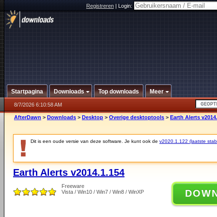
Registreren
|
Login:
Startpagina
Downloads
Top downloads
Meer
8/7/2026 6:10:58 AM
AfterDawn
>
Downloads
>
Desktop
>
Overige desktoptools
>
Earth Alerts v2014
Dit is een oude versie van deze software. Je kunt ook de
v2020.1.122 (laatste stabi
Earth Alerts v2014.1.154
Freeware
DOW
Vista / Win10 / Win7 / Win8 / WinXP