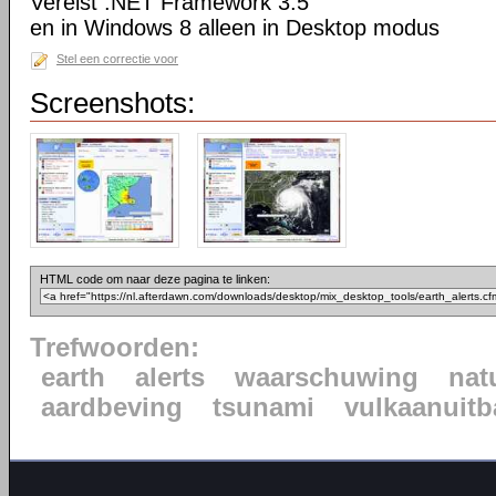
Vereist .NET Framework 3.5
en in Windows 8 alleen in Desktop modus
Stel een correctie voor
Screenshots:
HTML code om naar deze pagina te linken:
Trefwoorden:
earth
alerts
waarschuwing
nat
aardbeving
tsunami
vulkaanuitb