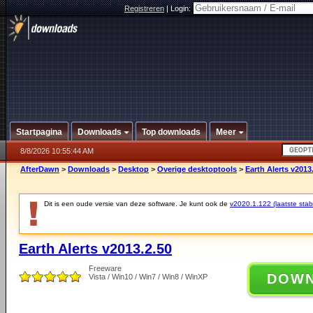
Registreren
|
Login:
Startpagina
Downloads
Top downloads
Meer
8/8/2026 10:55:44 AM
AfterDawn
>
Downloads
>
Desktop
>
Overige desktoptools
>
Earth Alerts v2013
Dit is een oude versie van deze software. Je kunt ook de
v2020.1.122 (laatste stabi
Earth Alerts v2013.2.50
Freeware
DOW
Vista / Win10 / Win7 / Win8 / WinXP