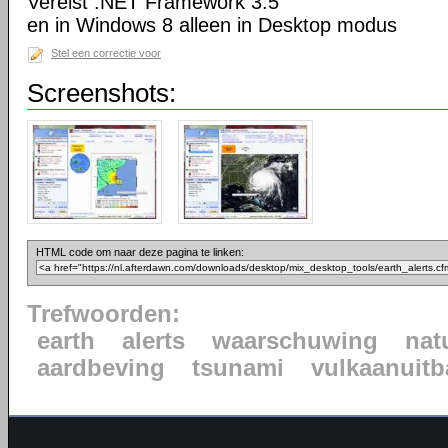
Vereist .NET Framework 3.5
en in Windows 8 alleen in Desktop modus
Stel een correctie voor
Screenshots:
HTML code om naar deze pagina te linken:
Trefwoorden:
earth
alerts
waarschuwing
nat
aardbeving
tsunami
vulkaanuitb