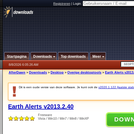
Registreren
|
Login:
Startpagina
Downloads
Top downloads
Meer
8/8/2026 6:05:26 AM
AfterDawn
>
Downloads
>
Desktop
>
Overige desktoptools
>
Earth Alerts v2013
Dit is een oude versie van deze software. Je kunt ook de
v2020.1.122 (laatste stabi
Earth Alerts v2013.2.40
Freeware
DOW
Vista / Win10 / Win7 / Win8 / WinXP