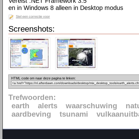
Vereist .NET Framework 3.5
en in Windows 8 alleen in Desktop modus
Stel een correctie voor
Screenshots:
HTML code om naar deze pagina te linken:
Trefwoorden:
earth
alerts
waarschuwing
nat
aardbeving
tsunami
vulkaanuitb