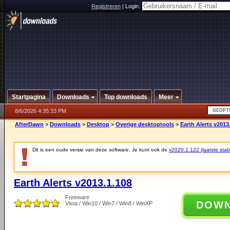
Registreren
|
Login:
Startpagina
Downloads
Top downloads
Meer
8/6/2026 4:35:33 PM
AfterDawn
>
Downloads
>
Desktop
>
Overige desktoptools
>
Earth Alerts v2013
Dit is een oude versie van deze software. Je kunt ook de
v2020.1.122 (laatste stabi
Earth Alerts v2013.1.108
Freeware
DOW
Vista / Win10 / Win7 / Win8 / WinXP