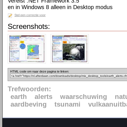
Vereist .NET Framework 3.5
en in Windows 8 alleen in Desktop modus
Stel een correctie voor
Screenshots:
HTML code om naar deze pagina te linken:
Trefwoorden:
earth
alerts
waarschuwing
nat
aardbeving
tsunami
vulkaanuitb