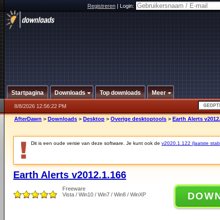
Registreren
|
Login:
Startpagina
Downloads
Top downloads
Meer
8/8/2026 12:56:22 PM
AfterDawn
>
Downloads
>
Desktop
>
Overige desktoptools
>
Earth Alerts v2012
Dit is een oude versie van deze software. Je kunt ook de
v2020.1.122 (laatste stabi
Earth Alerts v2012.1.166
Freeware
DOW
Vista / Win10 / Win7 / Win8 / WinXP