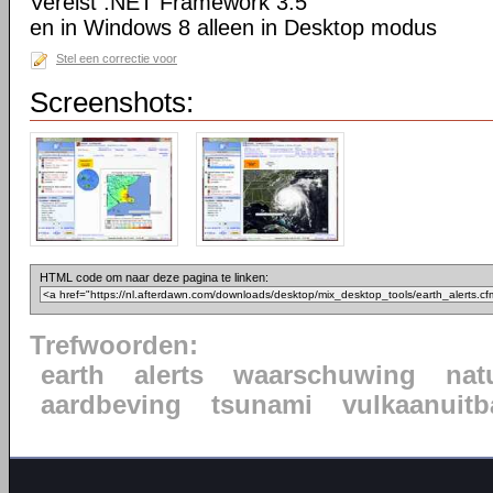
Vereist .NET Framework 3.5
en in Windows 8 alleen in Desktop modus
Stel een correctie voor
Screenshots:
HTML code om naar deze pagina te linken:
Trefwoorden:
earth
alerts
waarschuwing
nat
aardbeving
tsunami
vulkaanuitb