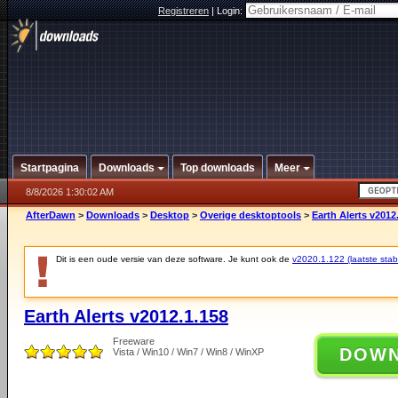
Registreren
|
Login:
Startpagina
Downloads
Top downloads
Meer
8/8/2026 1:30:02 AM
AfterDawn
>
Downloads
>
Desktop
>
Overige desktoptools
>
Earth Alerts v2012
Dit is een oude versie van deze software. Je kunt ook de
v2020.1.122 (laatste stabi
Earth Alerts v2012.1.158
Freeware
DOW
Vista / Win10 / Win7 / Win8 / WinXP