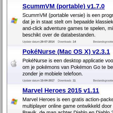
ScummVM (portable) v1.7.0
ScummVM (portable versie) is een pro
dat je in staat stelt om bepaalde klassiek
and-click adventure games te spelen, mi
beschikt over de databestanden.
Update datum:
26-07-2014
Downloads :
14
Bestandsgrootte
PokéNurse (Mac OS X) v2.3.1
PokéNurse is een desktop applicatie vo
om je pokémons van Pokémon Go te be
zonder je mobiele telefoon.
Update datum:
15-04-2017
Downloads :
11
Bestandsgrootte
Marvel Heroes 2015 v1.11
Marvel Heroes is een gratis action-pack
multiplayer online game ontwikkeld door
Brevik, de man achter Diablo en Diablo 