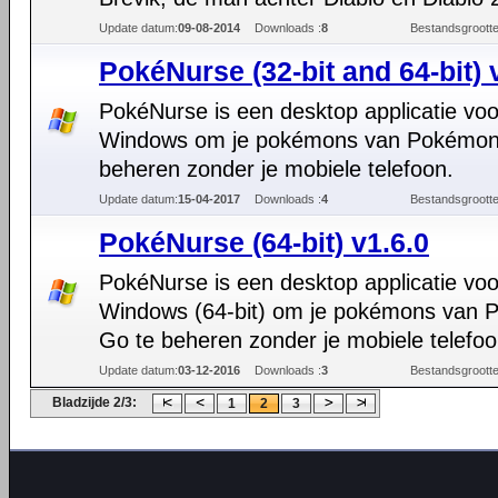
Update datum:
09-08-2014
Downloads :
8
Bestandsgrootte
PokéNurse (32-bit and 64-bit) 
PokéNurse is een desktop applicatie voo
Windows om je pokémons van Pokémon
beheren zonder je mobiele telefoon.
Update datum:
15-04-2017
Downloads :
4
Bestandsgrootte
PokéNurse (64-bit) v1.6.0
PokéNurse is een desktop applicatie voo
Windows (64-bit) om je pokémons van
Go te beheren zonder je mobiele telefoo
Update datum:
03-12-2016
Downloads :
3
Bestandsgrootte
Bladzijde 2/3:
1
2
3