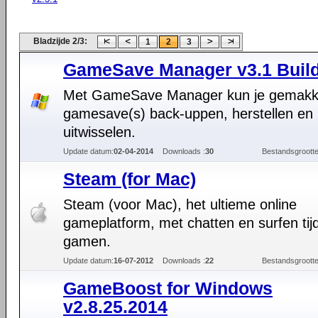
Bladzijde 2/3:
1
2
3
GameSave Manager v3.1 Build
Met GameSave Manager kun je gemakkel
gamesave(s) back-uppen, herstellen en
uitwisselen.
Update datum:
02-04-2014
Downloads :
30
Bestandsgrootte
Steam (for Mac)
Steam (voor Mac), het ultieme online
gameplatform, met chatten en surfen tij
gamen.
Update datum:
16-07-2012
Downloads :
22
Bestandsgrootte
GameBoost for Windows
v2.8.25.2014