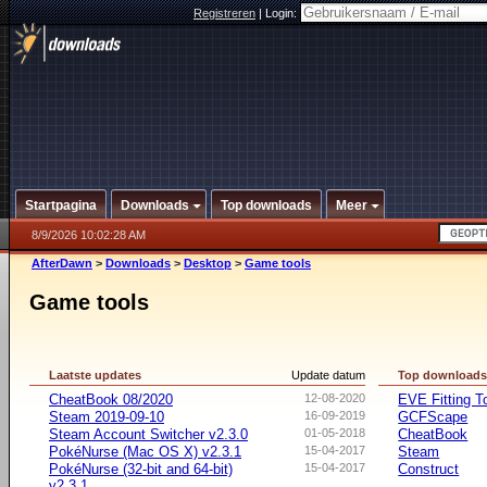
Registreren
|
Login:
Startpagina
Downloads
Top downloads
Meer
8/9/2026 10:02:28 AM
AfterDawn
>
Downloads
>
Desktop
>
Game tools
Game tools
Laatste updates
Update datum
Top download
CheatBook 08/2020
12-08-2020
EVE Fitting T
Steam 2019-09-10
16-09-2019
GCFScape
Steam Account Switcher v2.3.0
01-05-2018
CheatBook
PokéNurse (Mac OS X) v2.3.1
15-04-2017
Steam
PokéNurse (32-bit and 64-bit)
15-04-2017
Construct
v2.3.1