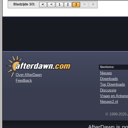
Bladzijde 3/3:
1
2
3
Sections:
Nieuws
Over AfterDawn
Downloads
Feedback
Top Downloads
Discussie
Vraag en Antwoo
Nieuws2.nl
© 1999-2026
AfterDawn is p