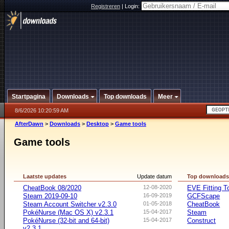
Registreren
|
Login:
Startpagina
Downloads
Top downloads
Meer
8/6/2026 10:20:59 AM
AfterDawn
>
Downloads
>
Desktop
>
Game tools
Game tools
Laatste updates
Update datum
Top download
CheatBook 08/2020
12-08-2020
EVE Fitting T
Steam 2019-09-10
16-09-2019
GCFScape
Steam Account Switcher v2.3.0
01-05-2018
CheatBook
PokéNurse (Mac OS X) v2.3.1
15-04-2017
Steam
PokéNurse (32-bit and 64-bit)
15-04-2017
Construct
v2.3.1