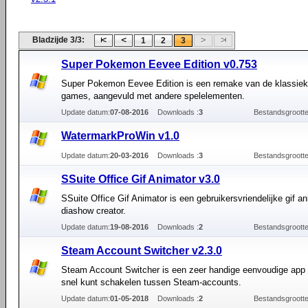
Bladzijde 3/3:
1
2
3
Super Pokemon Eevee Edition v0.753
Super Pokemon Eevee Edition is een remake van de klassi
games, aangevuld met andere spelelementen.
Update datum:
07-08-2016
Downloads :
3
Bestandsgrootte
WatermarkProWin v1.0
Update datum:
20-03-2016
Downloads :
3
Bestandsgrootte
SSuite Office Gif Animator v3.0
SSuite Office Gif Animator is een gebruikersvriendelijke gif a
diashow creator.
Update datum:
19-08-2016
Downloads :
2
Bestandsgrootte
Steam Account Switcher v2.3.0
Steam Account Switcher is een zeer handige eenvoudige app
snel kunt schakelen tussen Steam-accounts.
Update datum:
01-05-2018
Downloads :
2
Bestandsgrootte