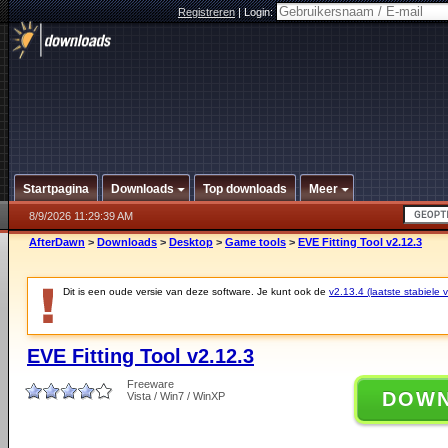
Registreren
|
Login:
Startpagina
Downloads
Top downloads
Meer
8/9/2026 11:29:39 AM
AfterDawn
>
Downloads
>
Desktop
>
Game tools
>
EVE Fitting Tool v2.12.3
Dit is een oude versie van deze software. Je kunt ook de
v2.13.4 (laatste stabiele v
EVE Fitting Tool v2.12.3
Freeware
DOW
Vista / Win7 / WinXP