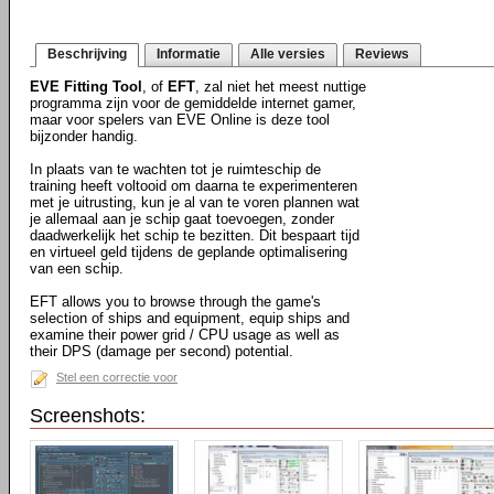
Beschrijving
Informatie
Alle versies
Reviews
EVE Fitting Tool
, of
EFT
, zal niet het meest nuttige
programma zijn voor de gemiddelde internet gamer,
maar voor spelers van EVE Online is deze tool
bijzonder handig.
In plaats van te wachten tot je ruimteschip de
training heeft voltooid om daarna te experimenteren
met je uitrusting, kun je al van te voren plannen wat
je allemaal aan je schip gaat toevoegen, zonder
daadwerkelijk het schip te bezitten. Dit bespaart tijd
en virtueel geld tijdens de geplande optimalisering
van een schip.
EFT allows you to browse through the game's
selection of ships and equipment, equip ships and
examine their power grid / CPU usage as well as
their DPS (damage per second) potential.
Stel een correctie voor
Screenshots: