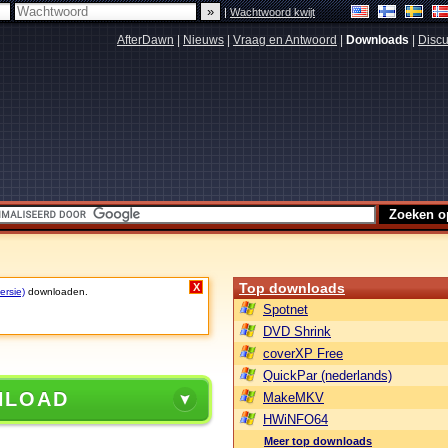
|
Wachtwoord kwijt
AfterDawn
|
Nieuws
|
Vraag en Antwoord
|
Downloads
|
Discu
Top downloads
X
ersie)
downloaden.
Spotnet
DVD Shrink
coverXP Free
QuickPar (nederlands)
NLOAD
MakeMKV
HWiNFO64
Meer top downloads