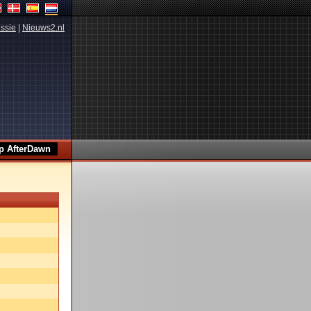
ssie
|
Nieuws2.nl