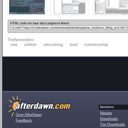
HTML code om naar deze pagina te linken:
Trefwoorden:
eve
online
uitrusting
tool
ruimteschip
Sections:
Nieuws
Over AfterDawn
Downloads
Feedback
Top Downloads