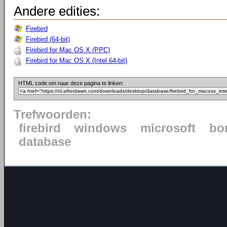
Andere edities:
Firebird
Firebird (64-bit)
Firebird for Mac OS X (PPC)
Firebird for Mac OS X (Intel 64-bit)
HTML code om naar deze pagina te linken:
Trefwoorden:
firebird
windows
microsoft
bo
database