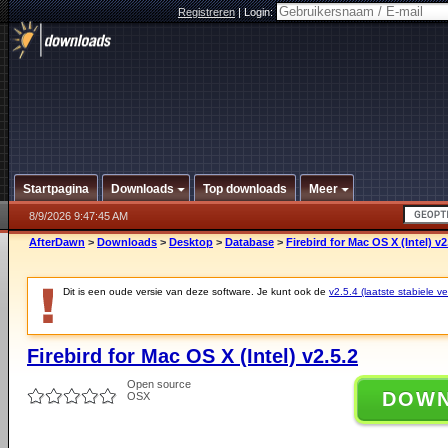
Registreren
|
Login:
Startpagina
Downloads
Top downloads
Meer
8/9/2026 9:47:45 AM
AfterDawn
>
Downloads
>
Desktop
>
Database
>
Firebird for Mac OS X (Intel) v2
Dit is een oude versie van deze software. Je kunt ook de
v2.5.4 (laatste stabiele ve
Firebird for Mac OS X (Intel) v2.5.2
Open source
DOW
OSX